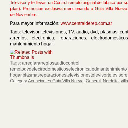
Televisor y te llevas un Control remoto original de fábrica por s
pilas). Promocion exclusiva mencionando a Guia Villa Nueva 
de Noviembre.
Para mayor información:
www.centralderep.com.ar
Tags: televisor, televisiones, TV, audio, dvd, plasmas, con
arreglos, electronica, reparaciones, electrodomesticos
mantenimiento hogar.
Tags:
arreglar
arreglos
audio
control
remoto
dvd
electrodomesticos
electronica
led
mantenimiento
hogar.
plasmas
reparaciones
televisiones
televisor
televisore
Category
Anunciantes Guia Villa Nueva
,
General
,
Nordelta
,
vil