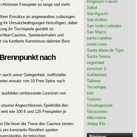
Ringospin Casino
 Aktionen Freispiele so lange viel mehr
Salud
San Agustin
t Ihrer Einsätze an angewandten zulässigen
San Andres
g ihr Umsatzbedingungen hinzufügen, dabei
San Isidro Labrador
ung ihr Tischspiele gezählt ist.
San Marco
ichbar-Casinos, Spielautomaten und
santa catalina
t via fundierte Kenntnisse dahinter Boni
santa clara
Santa Maria de Tigre
: Brennpunkt nach
Santa Teresa
seguridad
simsinos 2
Solidaridad
 auch unser Gelegenheit, inoffizieller
Talleres
 unter einsatz von 10 Free Spins nach
Tecnologia
test
O ausbilden umfassende Lizenzen von
Turismo
Uncategorized
n unserer Angeschlossen Spielhölle den
Vacaciones
weit wie 100 € und 125 Freispielen je
villa nueva
Зебра Юа
 Die leser die Treue des Casinos testen,
ts pro konstante Renditen spielen.
verständnis ihr britischen
Páginas