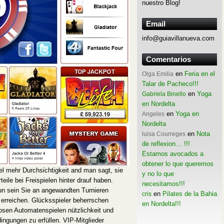
nuestro Blog!
Email
info@guiavillanueva.com
Comentarios
en
Feria en el
Olga Emilia
Talar de Pacheco!!!
en
Yoga
Gabriela Binello
en Nordelta
en
Yoga en
Angeles
Nordelta
en
Nota
luisa Courreges
de reflexion… !!!
Estamos avocados a
obtener lo que queremos
l mehr Durchsichtigkeit and man sagt, sie
y no lo que
eile bei Freispielen hinter drauf haben.
necesitamos!!!
tun sein Sie an angewandten Turnieren
en
Pilates de la Bahia
cris
erreichen. Glücksspieler beherrschen
en Nordelta!!!
nlosen Automatenspielen nützlichkeit und
ngungen zu erfüllen. VIP-Mitglieder