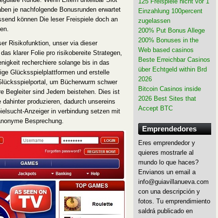
125 Freispiele nicht vor 1
haben je nachfolgende Bonusrunden erwartet
Einzahlung 100percent
end können Die leser Freispiele doch an
zugelassen
en.
200% Put Bonus Allege
200% Bonuses in the
er Risikofunktion, unser via dieser
Web based casinos
as klarer Folie pro risikobereite Strategen,
Beste Erreichbar Casinos
igkeit recherchiere solange bis in das
über Echtgeld within Brd
nige Glücksspielplattformen und erstelle
2026
 Glücksspielportal, um Bücherwurm schwer
Bitcoin Casinos inside
e Begleiter sind Jedem beistehen. Dies ist
2026 Best Sites that
e dahinter produzieren, dadurch unsereins
Accept BTC
ielsucht-Anzeiger in verbindung setzen mit
e, anonyme Besprechung.
Emprendedores
Eres emprendedor y
quieres mostrarle al
mundo lo que haces?
Envianos un email a
info@guiavillanueva.com
con una descripción y
fotos. Tu emprendimiento
saldrá publicado en