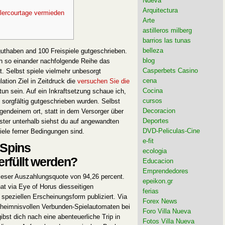
Nueva
Arquitectura
klercourtage vermieden
Arte
astilleros milberg
barrios las tunas
belleza
guthaben and 100 Freispiele gutgeschrieben.
blog
ch so einander nachfolgende Reihe das
Casperbets Casino
t. Selbst spiele vielmehr unbesorgt
cena
ation Ziel in Zeitdruck die
versuchen Sie die
Cocina
tun sein.
Auf ein Inkraftsetzung schaue ich,
cursos
 sorgfältig gutgeschrieben wurden. Selbst
Decoracion
rgendeinem ort, statt in dem Versorger über
Deportes
ister unterhalb siehst du auf angewandten
DVD-Peliculas-Cine
iele ferner Bedingungen sind.
e-fit
 Spins
ecologia
rfüllt werden?
Educacion
Emprendedores
ieser Auszahlungsquote von 94,26 percent.
epeikon.gr
at via Eye of Horus diesseitigen
ferias
speziellen Erscheinungsform publiziert. Via
Forex News
eheimnisvollen Verbunden-Spielautomaten bei
Foro Villa Nueva
bst dich nach eine abenteuerliche Trip in
Fotos Villa Nueva