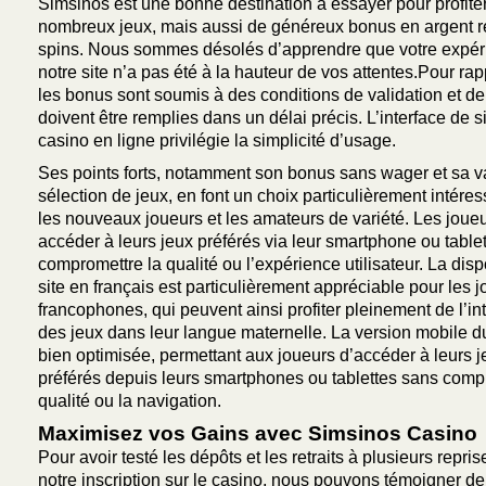
Simsinos est une bonne destination à essayer pour profite
nombreux jeux, mais aussi de généreux bonus en argent ré
spins. Nous sommes désolés d’apprendre que votre expér
notre site n’a pas été à la hauteur de vos attentes.Pour rap
les bonus sont soumis à des conditions de validation et de
doivent être remplies dans un délai précis. L’interface de 
casino en ligne privilégie la simplicité d’usage.
Ses points forts, notamment son bonus sans wager et sa v
sélection de jeux, en font un choix particulièrement intére
les nouveaux joueurs et les amateurs de variété. Les joue
accéder à leurs jeux préférés via leur smartphone ou table
compromettre la qualité ou l’expérience utilisateur. La disp
site en français est particulièrement appréciable pour les 
francophones, qui peuvent ainsi profiter pleinement de l’int
des jeux dans leur langue maternelle. La version mobile du
bien optimisée, permettant aux joueurs d’accéder à leurs j
préférés depuis leurs smartphones ou tablettes sans comp
qualité ou la navigation.
Maximisez vos Gains avec Simsinos Casino
Pour avoir testé les dépôts et les retraits à plusieurs repri
notre inscription sur le casino, nous pouvons témoigner de 