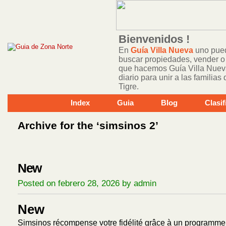
Bienvenidos !
En
Guía Villa Nueva
uno pued
buscar propiedades, vender o 
que hacemos Guía Villa Nuev
diario para unir a las familia
Tigre.
Index
Guia
Blog
Clasi
Archive for the ‘simsinos 2’
New
Posted on febrero 28, 2026 by admin
New
Simsinos récompense votre fidélité grâce à un programme d