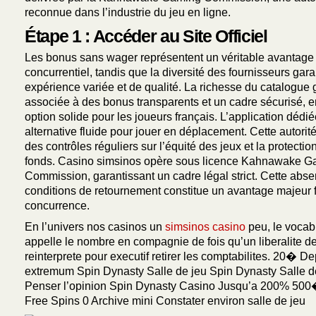
reconnue dans l’industrie du jeu en ligne.
Étape 1 : Accéder au Site Officiel
Les bonus sans wager représentent un véritable avantage
concurrentiel, tandis que la diversité des fournisseurs gara
expérience variée et de qualité. La richesse du catalogue
associée à des bonus transparents et un cadre sécurisé, en
option solide pour les joueurs français. L’application dédié
alternative fluide pour jouer en déplacement. Cette autori
des contrôles réguliers sur l’équité des jeux et la protectio
fonds. Casino simsinos opère sous licence Kahnawake 
Commission, garantissant un cadre légal strict. Cette abs
conditions de retournement constitue un avantage majeur f
concurrence.
En l’univers nos casinos un
simsinos casino
peu, le vocab
appelle le nombre en compagnie de fois qu’un liberalite de
reinterprete pour executif retirer les comptabilites. 20� De
extremum Spin Dynasty Salle de jeu Spin Dynasty Salle d
Penser l’opinion Spin Dynasty Casino Jusqu’a 200% 500
Free Spins 0 Archive mini Constater environ salle de jeu