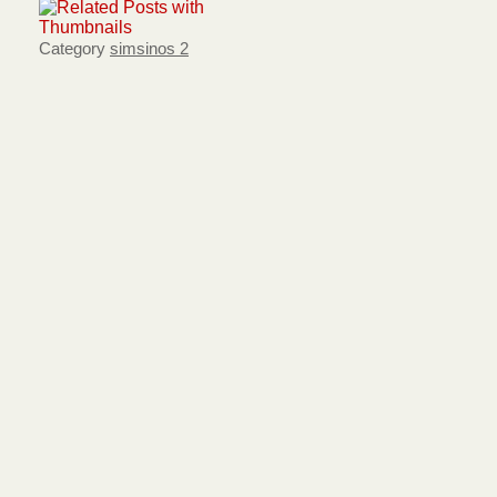
Category
simsinos 2