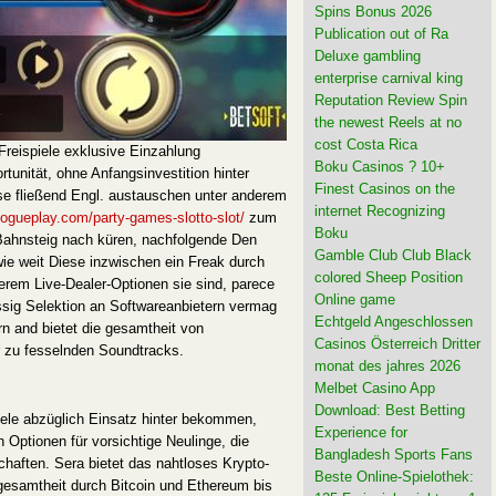
Spins Bonus 2026
Publication out of Ra
Deluxe gambling
enterprise carnival king
Reputation Review Spin
the newest Reels at no
cost Costa Rica
Freispiele exklusive Einzahlung
Boku Casinos ? 10+
rtunität, ohne Anfangsinvestition hinter
Finest Casinos on the
iese fließend Engl. austauschen unter anderem
internet Recognizing
vogueplay.com/party-games-slotto-slot/
zum
Boku
e Bahnsteig nach küren, nachfolgende Den
Gamble Club Club Black
 wie weit Diese inzwischen ein Freak durch
colored Sheep Position
erem Live-Dealer-Optionen sie sind, parece
Online game
ässig Selektion an Softwareanbietern vermag
Echtgeld Angeschlossen
n and bietet die gesamtheit von
Casinos Österreich Dritter
 zu fesselnden Soundtracks.
monat des jahres 2026
Melbet Casino App
Download: Best Betting
iele abzüglich Einsatz hinter bekommen,
Experience for
n Optionen für vorsichtige Neulinge, die
Bangladesh Sports Fans
haften. Sera bietet das nahtloses Krypto-
Beste Online-Spielothek:
 gesamtheit durch Bitcoin und Ethereum bis