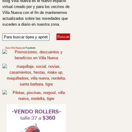
Blog Villa Nueva es el nuevo espacio
virtual creado por y para los vecinos de
Villa Nueva con el fin de mantenernos
actualizados sobre las novedades que
suceden a diario en nuestra zona.
Guia Villa Nueva
on Facebook