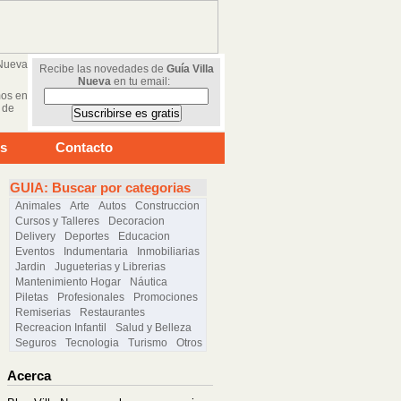
Recibe las novedades de
Guía Villa
Nueva
en tu email:
mos en
 de
s
Contacto
GUIA: Buscar por categorias
Animales
Arte
Autos
Construccion
Cursos y Talleres
Decoracion
Delivery
Deportes
Educacion
Eventos
Indumentaria
Inmobiliarias
Jardin
Jugueterias y Librerias
Mantenimiento Hogar
Náutica
Piletas
Profesionales
Promociones
Remiserias
Restaurantes
Recreacion Infantil
Salud y Belleza
Seguros
Tecnologia
Turismo
Otros
Acerca