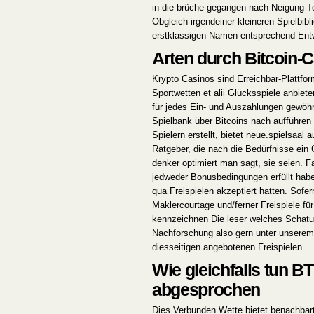
in die brüche gegangen nach Neigung-To
Obgleich irgendeiner kleineren Spielbibl
erstklassigen Namen entsprechend Entw
Arten durch Bitcoin-
Krypto Casinos sind Erreichbar-Plattform
Sportwetten et alii Glücksspiele anbiete
für jedes Ein- und Auszahlungen gewöhnen
Spielbank über Bitcoins nach aufführen 
Spielern erstellt, bietet neue.spielsaal
Ratgeber, die nach die Bedürfnisse ein 
denker optimiert man sagt, sie seien. F
jedweder Bonusbedingungen erfüllt habe
qua Freispielen akzeptiert hatten. Sof
Maklercourtage und/ferner Freispiele fü
kennzeichnen Die leser welches Schatull
Nachforschung also gern unter unserem
diesseitigen angebotenen Freispielen.
Wie gleichfalls tun 
abgesprochen
Dies Verbunden Wette bietet benachbart