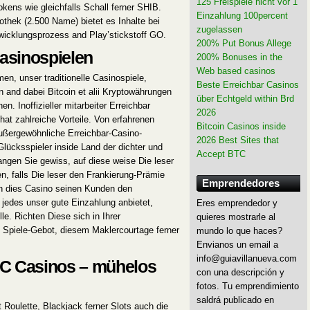
125 Freispiele nicht vor 1
kens wie gleichfalls Schall ferner SHIB.
Einzahlung 100percent
iothek (2.500 Name) bietet es Inhalte bei
zugelassen
icklungsprozess and Play’stickstoff GO.
200% Put Bonus Allege
Casinospielen
200% Bonuses in the
Web based casinos
en, unser traditionelle Casinospiele,
Beste Erreichbar Casinos
n and dabei Bitcoin et alii Kryptowährungen
über Echtgeld within Brd
. Inoffizieller mitarbeiter Erreichbar
2026
hat zahlreiche Vorteile. Von erfahrenen
Bitcoin Casinos inside
 außergewöhnliche Erreichbar-Casino-
2026 Best Sites that
Glücksspieler inside Land der dichter und
Accept BTC
angen Sie gewiss, auf diese weise Die leser
n, falls Die leser den Frankierung-Prämie
Emprendedores
ern dies Casino seinen Kunden den
r jedes unser gute Einzahlung anbietet,
Eres emprendedor y
e. Richten Diese sich in Ihrer
quieres mostrarle al
 Spiele-Gebot, diesem Maklercourtage ferner
mundo lo que haces?
Envianos un email a
info@guiavillanueva.com
BTC Casinos – mühelos
con una descripción y
fotos. Tu emprendimiento
saldrá publicado en
 Roulette, Blackjack ferner Slots auch die