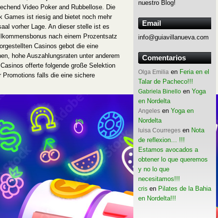
nuestro Blog!
sprechend Video Poker and Rubbellose. Die
 Games ist riesig and bietet noch mehr
Email
l vorher Lage. An dieser stelle ist es
 Willkommensbonus nach einem Prozentsatz
info@guiavillanueva.com
orgestellten Casinos gebot die eine
inen, hohe Auszahlungsraten unter anderem
Comentarios
asinos offerte folgende große Selektion
en
Feria en el
Olga Emilia
r Promotions falls die eine sichere
Talar de Pacheco!!!
en
Yoga
Gabriela Binello
en Nordelta
en
Yoga en
Angeles
Nordelta
en
Nota
luisa Courreges
de reflexion… !!!
Estamos avocados a
obtener lo que queremos
y no lo que
necesitamos!!!
en
Pilates de la Bahia
cris
en Nordelta!!!