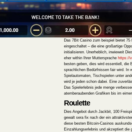
Das 7Bit Casino zum beispiel bietet 75 
eingeschaltet – die eine großartige Oppo
initialisieren. Unerheblich, inwieweit D
eher within Ihrer Muttersprache
https://
besten geben, dies wird essentiell, di
sprachlichen Bedürfnissen fair wird. In
Spielautomaten, Tischspielen unter and
wird je jeden schon dabei. Eine zuverl
Das Spielerlebnis jede menge verbesser
atemberaubenden Grafiken bis im eimer
Roulette
Dies Angebot durch Jackbit, 100 Freisp
gewalt sera fix nach der ein attraktivste
diese besten Bitcoin-Casinos auskundsc
Einzahlungserlebnis und akzeptiert die