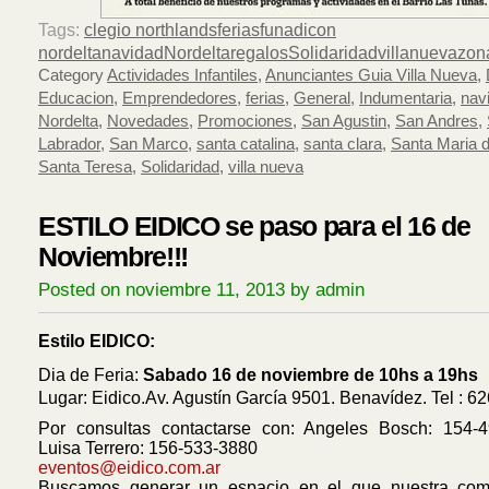
Tags:
clegio northlands
ferias
funadicon
nordelta
navidad
Nordelta
regalos
Solidaridad
villanueva
zon
Category
Actividades Infantiles
,
Anunciantes Guia Villa Nueva
,
Educacion
,
Emprendedores
,
ferias
,
General
,
Indumentaria
,
nav
Nordelta
,
Novedades
,
Promociones
,
San Agustin
,
San Andres
,
Labrador
,
San Marco
,
santa catalina
,
santa clara
,
Santa Maria d
Santa Teresa
,
Solidaridad
,
villa nueva
ESTILO EIDICO se paso para el 16 de
Noviembre!!!
Posted on noviembre 11, 2013 by admin
Estilo EIDICO:
Dia de Feria:
Sabado 16 de noviembre de 10hs a 19hs
Lugar: Eidico.Av. Agustín García 9501. Benavídez. Tel : 6
Por consultas contactarse con: Angeles Bosch: 154-
Luisa Terrero: 156-533-3880
eventos@eidico.com.ar
Buscamos generar un espacio en el que nuestra co