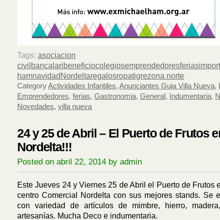
Tags:
asociacion
civil
bancalari
beneficio
colegios
emprendedores
ferias
impor
ham
navidad
Nordelta
regalos
ropa
tigre
zona norte
Category
Actividades Infantiles
,
Anunciantes Guia Villa Nueva
,
Emprendedores
,
ferias
,
Gastronomia
,
General
,
Indumentaria
,
N
Novedades
,
villa nueva
24 y 25 de Abril – El Puerto de Frutos e
Nordelta!!!
Posted on abril 22, 2014 by admin
Este Jueves 24 y Viernes 25 de Abril el Puerto de Frutos e
centro Comercial Nordelta con sus mejores stands. Se 
con variedad de artículos de mimbre, hierro, madera
artesanías. Mucha Deco e indumentaria.