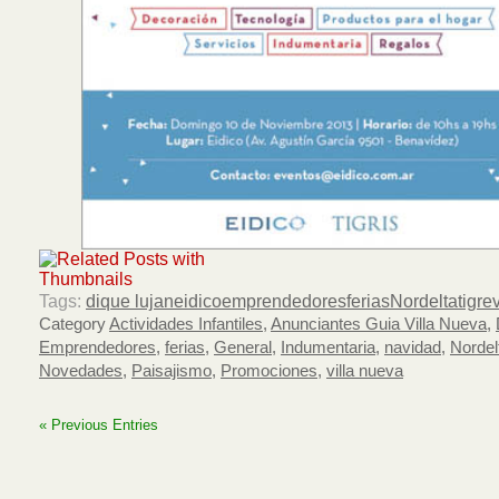
Tags:
dique lujan
eidico
emprendedores
ferias
Nordelta
tigre
Category
Actividades Infantiles
,
Anunciantes Guia Villa Nueva
,
Emprendedores
,
ferias
,
General
,
Indumentaria
,
navidad
,
Nordel
Novedades
,
Paisajismo
,
Promociones
,
villa nueva
« Previous Entries