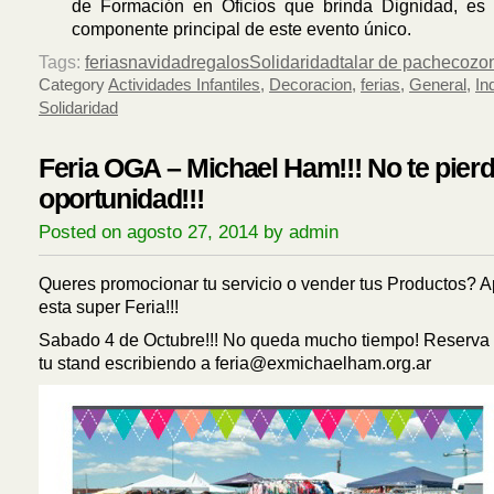
de Formación en Oficios que brinda Dignidad, es 
componente principal de este evento único.
Tags:
ferias
navidad
regalos
Solidaridad
talar de pacheco
zo
Category
Actividades Infantiles
,
Decoracion
,
ferias
,
General
,
In
Solidaridad
Feria OGA – Michael Ham!!! No te pierd
oportunidad!!!
Posted on agosto 27, 2014 by admin
Queres promocionar tu servicio o vender tus Productos? 
esta super Feria!!!
Sabado 4 de Octubre!!! No queda mucho tiempo! Reserva
tu stand escribiendo a feria@exmichaelham.org.ar