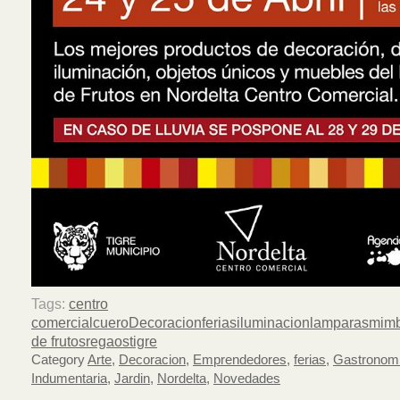
Tags:
centro
comercial
cuero
Decoracion
ferias
iluminacion
lamparas
mim
de frutos
regaos
tigre
Category
Arte
,
Decoracion
,
Emprendedores
,
ferias
,
Gastronom
Indumentaria
,
Jardin
,
Nordelta
,
Novedades