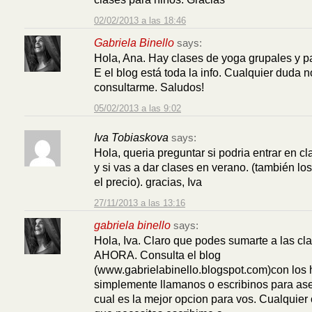
02/02/2013 a las 18:46
Gabriela Binello
says:
Hola, Ana. Hay clases de yoga grupales y p
E el blog está toda la info. Cualquier duda 
consultarme. Saludos!
05/02/2013 a las 9:02
Iva Tobiaskova
says:
Hola, queria preguntar si podria entrar en c
y si vas a dar clases en verano. (también los
el precio). gracias, Iva
27/11/2013 a las 13:16
gabriela binello
says:
Hola, Iva. Claro que podes sumarte a las cl
AHORA. Consulta el blog
(www.gabrielabinello.blogspot.com)con los 
simplemente llamanos o escribinos para as
cual es la mejor opcion para vos. Cualquier o