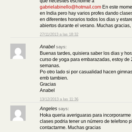
que necesites escribime a
gabrielabinello@hotmail.com
En este mome
en India pero hay varios profes dando clase
en diferentes horarios todos los dias y esta
abiertos durante el verano. Muchas gracias,
27/11/2013 a las 18:32
Anabel
says:
Buenas tardes, quisiera saber los dias y hor
curso de yoga para embarazadas, estoy de 
semanas.
Po otro lado si por casualidad hacen gimna
emb tambien.
Gracias
Anabel
13/12/2013 a las 11:36
Angeles
says:
Hoka queria averiguaras para incorporarme 
clases podria tener un número de telefono 
contactarme. Muchas gracias