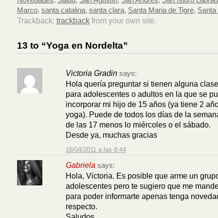
Novedades
,
Salud
,
San Agustin
,
San Andres
,
San Isidro Labrad
Marco
,
santa catalina
,
santa clara
,
Santa Maria de Tigre
,
Santa
Trackback:
trackback
from your own site.
13 to “Yoga en Nordelta”
Victoria Gradin
says:
Hola quería preguntar si tienen alguna clas
para adolescentes o adultos en la que se p
incorporar mi hijo de 15 años (ya tiene 2 añ
yoga). Puede de todos los días de la sema
de las 17 menos lo miércoles o el sábado.
Desde ya, muchas gracias
18/04/2011 a las 8:44
Gabriela
says:
Hola, Victoria. Es posible que arme un grup
adolescentes pero te sugiero que me mande
para poder informarte apenas tenga noveda
respecto.
Saludos,