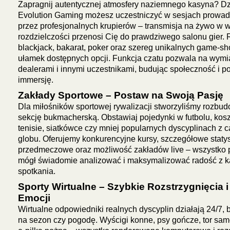
Zapragnij autentycznej atmosfery naziemnego kasyna? Dzi
Evolution Gaming możesz uczestniczyć w sesjach prowa
przez profesjonalnych krupierów – transmisja na żywo w 
rozdzielczości przenosi Cię do prawdziwego salonu gier. 
blackjack, bakarat, poker oraz szereg unikalnych game-sho
ułamek dostępnych opcji. Funkcja czatu pozwala na wymi
dealerami i innymi uczestnikami, budując społeczność i p
immersję.
Zakłady Sportowe – Postaw na Swoją Pasję
Dla miłośników sportowej rywalizacji stworzyliśmy rozbu
sekcję bukmacherską. Obstawiaj pojedynki w futbolu, kos
tenisie, siatkówce czy mniej popularnych dyscyplinach z 
globu. Oferujemy konkurencyjne kursy, szczegółowe statys
przedmeczowe oraz możliwość zakładów live – wszystko p
mógł świadomie analizować i maksymalizować radość z 
spotkania.
Sporty Wirtualne – Szybkie Rozstrzygnięcia i
Emocji
Wirtualne odpowiedniki realnych dyscyplin działają 24/7, 
na sezon czy pogodę. Wyścigi konne, psy gończe, tor sa