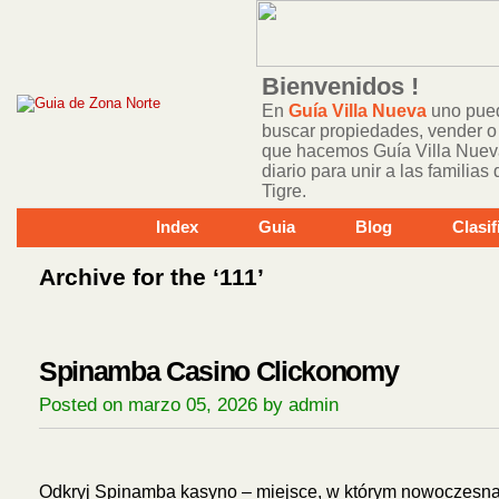
Bienvenidos !
En
Guía Villa Nueva
uno pued
buscar propiedades, vender o 
que hacemos Guía Villa Nuev
diario para unir a las familia
Tigre.
Index
Guia
Blog
Clasi
Archive for the ‘111’
Spinamba Casino Clickonomy
Posted on marzo 05, 2026 by admin
Odkryj Spinamba kasyno – miejsce, w którym nowoczesn