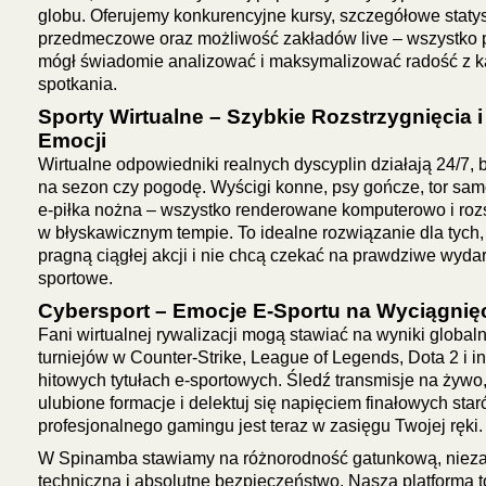
globu. Oferujemy konkurencyjne kursy, szczegółowe statys
przedmeczowe oraz możliwość zakładów live – wszystko p
mógł świadomie analizować i maksymalizować radość z 
spotkania.
Sporty Wirtualne – Szybkie Rozstrzygnięcia i
Emocji
Wirtualne odpowiedniki realnych dyscyplin działają 24/7, 
na sezon czy pogodę. Wyścigi konne, psy gończe, tor sa
e-piłka nożna – wszystko renderowane komputerowo i roz
w błyskawicznym tempie. To idealne rozwiązanie dla tych,
pragną ciągłej akcji i nie chcą czekać na prawdziwe wyda
sportowe.
Cybersport – Emocje E-Sportu na Wyciągnięc
Fani wirtualnej rywalizacji mogą stawiać na wyniki global
turniejów w Counter-Strike, League of Legends, Dota 2 i i
hitowych tytułach e-sportowych. Śledź transmisje na żywo,
ulubione formacje i delektuj się napięciem finałowych star
profesjonalnego gamingu jest teraz w zasięgu Twojej ręki.
W Spinamba stawiamy na różnorodność gatunkową, nie
techniczną i absolutne bezpieczeństwo. Nasza platforma t