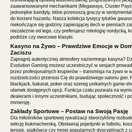
zaawansowanymi mechanikami (Megaways, Cluster Pays), 
jednorękie bandyty, które przenoszą graczy w sentymenta
do korzeni hazardu. Nasza kolekcja tysięcy tytułów gwara
niekończące się godziny zapierającej dech w piersiach z
niezależnie od tego, czy preferujesz mitologię nordycką, 
podróże czy owocowe klasyki.
Kasyno na Żywo – Prawdziwe Emocje w D
Zaciszu
Zapragnij autentycznej atmosfery naziemnego kasyna? Dzi
Evolution Gaming możesz uczestniczyć w sesjach prowa
przez profesjonalnych krupierów – transmisja na żywo w 
rozdzielczości przenosi Cię do prawdziwego salonu gier. 
blackjack, bakarat, poker oraz szereg unikalnych game-sho
ułamek dostępnych opcji. Funkcja czatu pozwala na wymi
dealerami i innymi uczestnikami, budując społeczność i p
immersję.
Zakłady Sportowe – Postaw na Swoją Pasję
Dla miłośników sportowej rywalizacji stworzyliśmy rozbu
sekcję bukmacherską. Obstawiaj pojedynki w futbolu, kos
tenisie, siatkówce czy mniej popularnych dyscyplinach z 