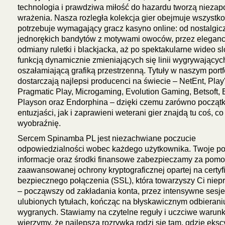
technologia i prawdziwa miłość do hazardu tworzą nieza
wrażenia. Nasza rozległa kolekcja gier obejmuje wszystko
potrzebuje wymagający gracz kasyno online: od nostalgic
jednorękich bandytów z motywami owoców, przez eleganc
odmiany ruletki i blackjacka, aż po spektakularne wideo sl
funkcją dynamicznie zmieniających się linii wygrywających
oszałamiającą grafiką przestrzenną. Tytuły w naszym portf
dostarczają najlepsi producenci na świecie – NetEnt, Play
Pragmatic Play, Microgaming, Evolution Gaming, Betsoft,
Playson oraz Endorphina – dzięki czemu zarówno począt
entuzjaści, jak i zaprawieni weterani gier znajdą tu coś, co 
wyobraźnię.
Sercem Spinamba PL jest niezachwiane poczucie
odpowiedzialności wobec każdego użytkownika. Twoje p
informacje oraz środki finansowe zabezpieczamy za pom
zaawansowanej ochrony kryptograficznej opartej na certyf
bezpiecznego połączenia (SSL), która towarzyszy Ci niep
– począwszy od zakładania konta, przez intensywne sesje
ulubionych tytułach, kończąc na błyskawicznym odbierani
wygranych. Stawiamy na czytelne reguły i uczciwe warunk
wierzymy, że najlepsza rozrywka rodzi się tam, gdzie ekscy