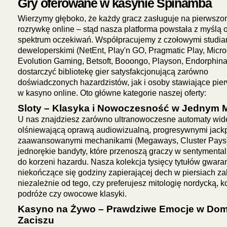
Gry oferowane w kasynie Spinamba
Wierzymy głęboko, że każdy gracz zasługuje na pierwszo
rozrywkę online – stąd nasza platforma powstała z myślą 
spektrum oczekiwań. Współpracujemy z czołowymi studia
deweloperskimi (NetEnt, Play'n GO, Pragmatic Play, Micr
Evolution Gaming, Betsoft, Booongo, Playson, Endorphina
dostarczyć bibliotekę gier satysfakcjonującą zarówno
doświadczonych hazardzistów, jak i osoby stawiające pier
w kasyno online. Oto główne kategorie naszej oferty:
Sloty – Klasyka i Nowoczesność w Jednym 
U nas znajdziesz zarówno ultranowoczesne automaty wid
olśniewającą oprawą audiowizualną, progresywnymi jackp
zaawansowanymi mechanikami (Megaways, Cluster Pays), 
jednorękie bandyty, które przenoszą graczy w sentymenta
do korzeni hazardu. Nasza kolekcja tysięcy tytułów gwara
niekończące się godziny zapierającej dech w piersiach z
niezależnie od tego, czy preferujesz mitologię nordycką, 
podróże czy owocowe klasyki.
Kasyno na Żywo – Prawdziwe Emocje w D
Zaciszu