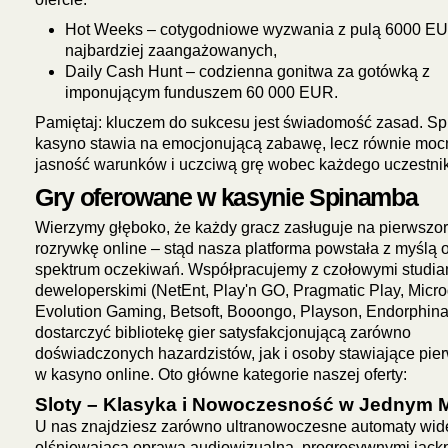
Hot Weeks – cotygodniowe wyzwania z pulą 6000 EU
najbardziej zaangażowanych,
Daily Cash Hunt – codzienna gonitwa za gotówką z
imponującym funduszem 60 000 EUR.
Pamiętaj: kluczem do sukcesu jest świadomość zasad. S
kasyno stawia na emocjonującą zabawę, lecz równie moc
jasność warunków i uczciwą grę wobec każdego uczestni
Gry oferowane w kasynie Spinamba
Wierzymy głęboko, że każdy gracz zasługuje na pierwszo
rozrywkę online – stąd nasza platforma powstała z myślą 
spektrum oczekiwań. Współpracujemy z czołowymi studia
deweloperskimi (NetEnt, Play'n GO, Pragmatic Play, Micr
Evolution Gaming, Betsoft, Booongo, Playson, Endorphina
dostarczyć bibliotekę gier satysfakcjonującą zarówno
doświadczonych hazardzistów, jak i osoby stawiające pier
w kasyno online. Oto główne kategorie naszej oferty:
Sloty – Klasyka i Nowoczesność w Jednym 
U nas znajdziesz zarówno ultranowoczesne automaty wid
olśniewającą oprawą audiowizualną, progresywnymi jackp