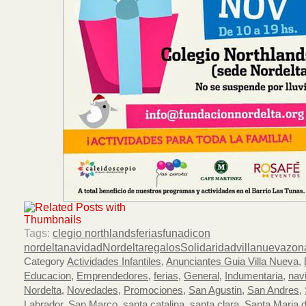
Tags:
clegio northlands
ferias
funadicon
nordelta
navidad
Nordelta
regalos
Solidaridad
villanueva
zon
Category
Actividades Infantiles
,
Anunciantes Guia Villa Nueva
,
Educacion
,
Emprendedores
,
ferias
,
General
,
Indumentaria
,
nav
Nordelta
,
Novedades
,
Promociones
,
San Agustin
,
San Andres
,
Labrador
,
San Marco
,
santa catalina
,
santa clara
,
Santa Maria d