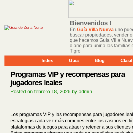
Bienvenidos !
En
Guía Villa Nueva
uno pued
buscar propiedades, vender o 
que hacemos Guía Villa Nuev
diario para unir a las familia
Tigre.
Index
Guia
Blog
Clasi
Programas VIP y recompensas para
jugadores leales
Posted on febrero 18, 2026 by admin
Los programas VIP y las recompensas para jugadores lea
estrategias cada vez más comunes entre los casinos en lí
plataformas de juegos para atraer y retener a sus clientes 