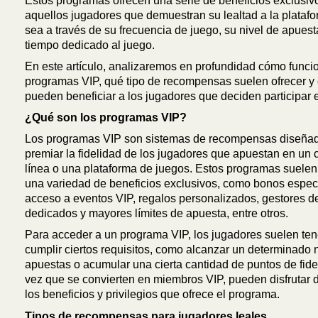
Estos programas ofrecen una serie de beneficios exclusiv
aquellos jugadores que demuestran su lealtad a la platafo
sea a través de su frecuencia de juego, su nivel de apuest
tiempo dedicado al juego.
En este artículo, analizaremos en profundidad cómo funci
programas VIP, qué tipo de recompensas suelen ofrecer 
pueden beneficiar a los jugadores que deciden participar e
¿Qué son los programas VIP?
Los programas VIP son sistemas de recompensas diseña
premiar la fidelidad de los jugadores que apuestan en un 
línea o una plataforma de juegos. Estos programas suelen
una variedad de beneficios exclusivos, como bonos espec
acceso a eventos VIP, regalos personalizados, gestores d
dedicados y mayores límites de apuesta, entre otros.
Para acceder a un programa VIP, los jugadores suelen ten
cumplir ciertos requisitos, como alcanzar un determinado 
apuestas o acumular una cierta cantidad de puntos de fid
vez que se convierten en miembros VIP, pueden disfrutar 
los beneficios y privilegios que ofrece el programa.
Tipos de recompensas para jugadores leales