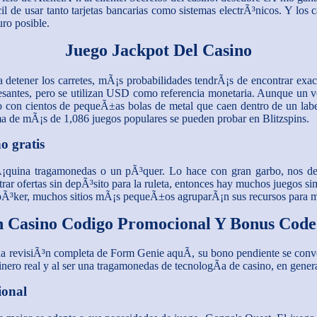
cil de usar tanto tarjetas bancarias como sistemas electrÃ³nicos. Y los
ro posible.
Juego Jackpot Del Casino
ara detener los carretes, mÃ¡s probabilidades tendrÃ¡s de encontrar exa
teresantes, pero se utilizan USD como referencia monetaria. Aunque un 
vo con cientos de pequeÃ±as bolas de metal que caen dentro de un lab
a de mÃ¡s de 1,086 juegos populares se pueden probar en Blitzspins.
o gratis
¡quina tragamonedas o un pÃ³quer. Lo hace con gran garbo, nos de
rar ofertas sin depÃ³sito para la ruleta, entonces hay muchos juegos si
pÃ³ker, muchos sitios mÃ¡s pequeÃ±os agruparÃ¡n sus recursos para ma
n Casino Codigo Promocional Y Bonus Code
na revisiÃ³n completa de Form Genie aquÃ­, su bono pendiente se conv
inero real y al ser una tragamonedas de tecnologÃ­a de casino, en gene
ional