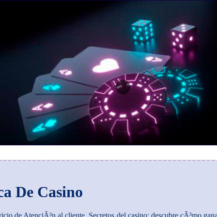
ca De Casino
cio de AtenciÃ³n al cliente. Secretos del casino: descubre cÃ³mo ganar