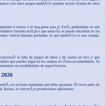
 casinos con estos juegos tambiÃ©n pueden incluir tÃ­tulos de otros
ctamente el torneo o el ring game para ti. EstÃ¡ ambientada en una
verdadero favorito asiÃ¡tico que todavÃ­a se puede encontrar en los
erinto vertical llamado pachinko, lo que tambiÃ©n es una ventaja.
cepcionÃ³ la falta de juegos de mesa y de casino en vivo y que
milares que puedes jugar en los casinos en lÃ­nea recomendados. Ya
ximizar sus posibilidades de supervivencia.
 2026
ertirÃ¡ en un bono inmediato que debe apostarse 50 veces antes de
ral. Bueno, se ofrecerÃ¡n promociones adicionales.