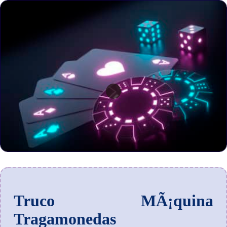
Truco MÃ¡quina
Tragamonedas