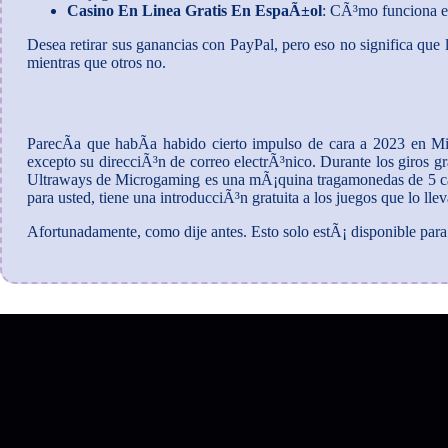
Casino En Linea Gratis En EspaÃ±ol
: CÃ³mo funciona el 
Desea retirar sus ganancias con PayPal, pero eso no significa qu
mientras que otros no.
ParecÃ­a que habÃ­a habido cierto impulso de cara a 2023 en Mi
excepto su direcciÃ³n de correo electrÃ³nico. Durante los giros 
Ultraways de Microgaming es una mÃ¡quina tragamonedas de 5 carr
para usted, tiene una introducciÃ³n gratuita a los juegos que lo ll
Afortunadamente, como dije antes. Esto solo estÃ¡ disponible para 