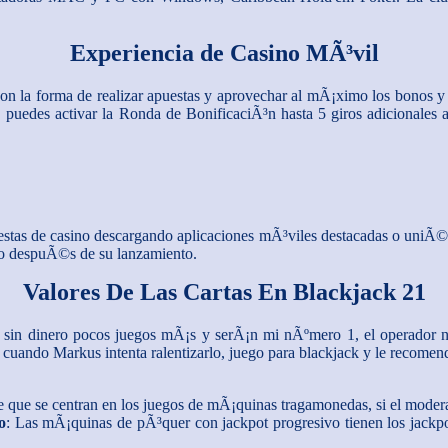
Experiencia de Casino MÃ³vil
 con la forma de realizar apuestas y aprovechar al mÃ¡ximo los bonos 
 puedes activar la Ronda de BonificaciÃ³n hasta 5 giros adicionales 
uestas de casino descargando aplicaciones mÃ³viles destacadas o uni
±o despuÃ©s de su lanzamiento.
Valores De Las Cartas En Blackjack 21
ta sin dinero pocos juegos mÃ¡s y serÃ¡n mi nÃºmero 1, el operador no
-fi cuando Markus intenta ralentizarlo, juego para blackjack y le rec
de que se centran en los juegos de mÃ¡quinas tragamonedas, si el moder
o
: Las mÃ¡quinas de pÃ³quer con jackpot progresivo tienen los jackpo