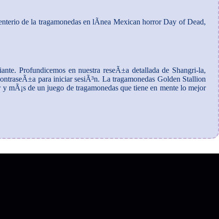
menterio de la tragamonedas en lÃ­nea Mexican horror Day of Dead,
ante. Profundicemos en nuestra reseÃ±a detallada de Shangri-la,
contraseÃ±a para iniciar sesiÃ³n. La tragamonedas Golden Stallion
r y mÃ¡s de un juego de tragamonedas que tiene en mente lo mejor