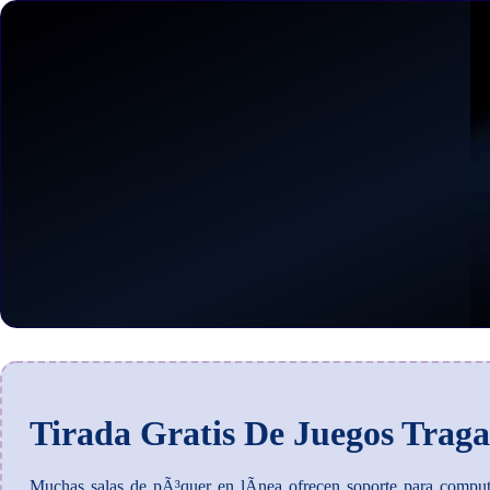
Tirada Gratis De Juegos Tra
Muchas salas de pÃ³quer en lÃ­nea ofrecen soporte para comp