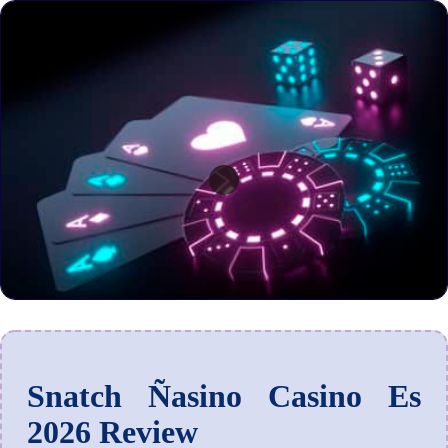
Snatch Ñasino Casino Es
2026 Review