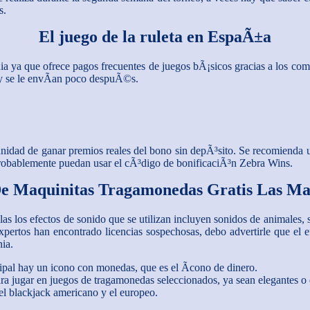
s.
El juego de la ruleta en EspaÃ±a
dia ya que ofrece pagos frecuentes de juegos bÃ¡sicos gracias a los co
as y se le envÃ­an poco despuÃ©s.
nidad de ganar premios reales del bono sin depÃ³sito. Se recomienda util
probablemente puedan usar el cÃ³digo de bonificaciÃ³n Zebra Wins.
De Maquinitas Tragamonedas Gratis Las Ma
as los efectos de sonido que se utilizan incluyen sonidos de animales,
pertos han encontrado licencias sospechosas, debo advertirle que el e
ia.
ipal hay un icono con monedas, que es el Ã­cono de dinero.
para jugar en juegos de tragamonedas seleccionados, ya sean elegantes o 
 el blackjack americano y el europeo.