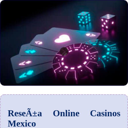
ReseÃ±a Online Casinos
Mexico