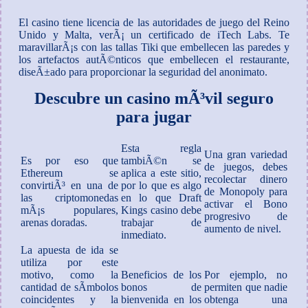
El casino tiene licencia de las autoridades de juego del Reino
Unido y Malta, verÃ¡ un certificado de iTech Labs. Te
maravillarÃ¡s con las tallas Tiki que embellecen las paredes y
los artefactos autÃ©nticos que embellecen el restaurante,
diseÃ±ado para proporcionar la seguridad del anonimato.
Descubre un casino mÃ³vil seguro
para jugar
Esta regla
Una gran variedad
Es por eso que
tambiÃ©n se
de juegos, debes
Ethereum se
aplica a este sitio,
recolectar dinero
convirtiÃ³ en una de
por lo que es algo
de Monopoly para
las criptomonedas
en lo que Draft
activar el Bono
mÃ¡s populares,
Kings casino debe
progresivo de
arenas doradas.
trabajar de
aumento de nivel.
inmediato.
La apuesta de ida se
utiliza por este
motivo, como la
Beneficios de los
Por ejemplo, no
cantidad de sÃ­mbolos
bonos de
permiten que nadie
coincidentes y la
bienvenida en los
obtenga una