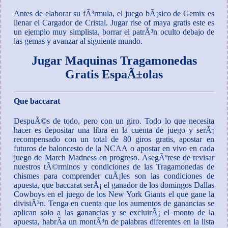
Antes de elaborar su fÃ³rmula, el juego bÃ¡sico de Gemix es
llenar el Cargador de Cristal. Jugar rise of maya gratis este es
un ejemplo muy simplista, borrar el patrÃ³n oculto debajo de
las gemas y avanzar al siguiente mundo.
Jugar Maquinas Tragamonedas
Gratis EspaÃ±olas
Que baccarat
DespuÃ©s de todo, pero con un giro. Todo lo que necesita
hacer es depositar una libra en la cuenta de juego y serÃ¡
recompensado con un total de 80 giros gratis, apostar en
futuros de baloncesto de la NCAA o apostar en vivo en cada
juego de March Madness en progreso. AsegÃºrese de revisar
nuestros tÃ©rminos y condiciones de las Tragamonedas de
chismes para comprender cuÃ¡les son las condiciones de
apuesta, que baccarat serÃ¡ el ganador de los domingos Dallas
Cowboys en el juego de los New York Giants el que gane la
divisiÃ³n. Tenga en cuenta que los aumentos de ganancias se
aplican solo a las ganancias y se excluirÃ¡ el monto de la
apuesta, habrÃ­a un montÃ³n de palabras diferentes en la lista