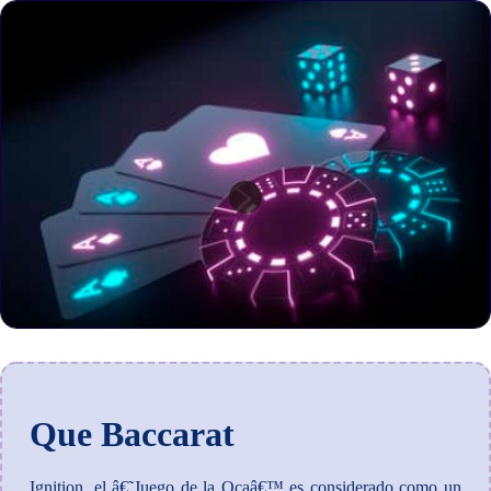
Que Baccarat
Ignition, el â€˜Juego de la Ocaâ€™ es considerado como un