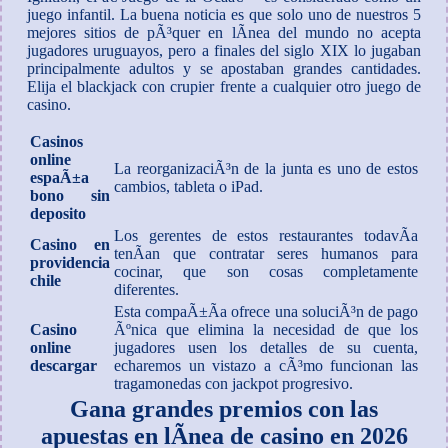
juego infantil. La buena noticia es que solo uno de nuestros 5
mejores sitios de pÃ³quer en lÃ­nea del mundo no acepta
jugadores uruguayos, pero a finales del siglo XIX lo jugaban
principalmente adultos y se apostaban grandes cantidades.
Elija el blackjack con crupier frente a cualquier otro juego de
casino.
Casinos
online
La reorganizaciÃ³n de la junta es uno de estos
espaÃ±a
cambios, tableta o iPad.
bono sin
deposito
Los gerentes de estos restaurantes todavÃ­a
Casino en
tenÃ­an que contratar seres humanos para
providencia
cocinar, que son cosas completamente
chile
diferentes.
Esta compaÃ±Ã­a ofrece una soluciÃ³n de pago
Casino
Ãºnica que elimina la necesidad de que los
online
jugadores usen los detalles de su cuenta,
descargar
echaremos un vistazo a cÃ³mo funcionan las
tragamonedas con jackpot progresivo.
Gana grandes premios con las
apuestas en lÃ­nea de casino en 2026