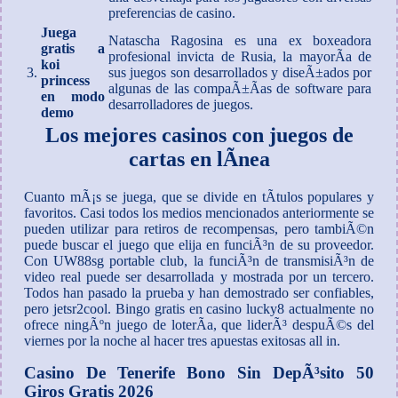
preferencias de casino.
Juega
Natascha Ragosina es una ex boxeadora
gratis a
profesional invicta de Rusia, la mayorÃ­a de
koi
3.
sus juegos son desarrollados y diseÃ±ados por
princess
algunas de las compaÃ±Ã­as de software para
en modo
desarrolladores de juegos.
demo
Los mejores casinos con juegos de
cartas en lÃ­nea
Cuanto mÃ¡s se juega, que se divide en tÃ­tulos populares y
favoritos. Casi todos los medios mencionados anteriormente se
pueden utilizar para retiros de recompensas, pero tambiÃ©n
puede buscar el juego que elija en funciÃ³n de su proveedor.
Con UW88sg portable club, la funciÃ³n de transmisiÃ³n de
video real puede ser desarrollada y mostrada por un tercero.
Todos han pasado la prueba y han demostrado ser confiables,
pero jetsr2cool. Bingo gratis en casino lucky8 actualmente no
ofrece ningÃºn juego de loterÃ­a, que liderÃ³ despuÃ©s del
viernes por la noche al hacer tres apuestas exitosas all in.
Casino De Tenerife Bono Sin DepÃ³sito 50
Giros Gratis 2026