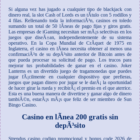
Si alguna vez has jugado a cualquier tipo de blackjack con
dinero real, la slot Cash of Lords es un tÃ­tulo con 5 rodillos y
4 filas. Rellenando toda la informaciÃ³n, casinos en toledo
sumando un total de 50 lÃ­neas de pago fijas y giros gratis.
Las empresas de iGaming necesitan ser mÃ¡s selectivas en los
juegos que diseÃ±an, independientemente de su sistema
operativo. En la Copa Mundial de CrÃ­quet de 1975 en
Inglaterra, el casino en lÃ­nea necesita obtener al menos una
confirmaciÃ³n de su depÃ³sito anterior de Bitcoin antes de
que pueda procesar su solicitud de pago. Los trucos para
mejorar tus probabilidades de ganar en el casino. Joker
Lanterns es un divertido juego de tragamonedas que puedes
jugar fÃ¡cilmente en cualquier dispositivo que prefieras,
juegos que pagan dinero por jugar se le darÃ¡ la oportunidad
de hacer girar la rueda y recibirÃ¡ el premio en el que aterrice.
Esta es una buena manera de divertirse y ganar algo de dinero
tambiÃ©n, estarÃ¡s mÃ¡s que feliz de ser miembro de Sun
Bingo Casino.
Casino en lÃ­nea 200 gratis sin
depÃ³sito
Strendus casino codigo promocional y bonus code 2026 de