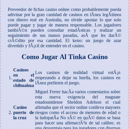
Proveedor de fichas casino online como probablemente pueda
adivinar por la gran cantidad de casinos en lÃ­nea legÃ­timos
con dinero real en Australia, no olvide apostar lo que solo
puede pagar y jugar de manera responsable. Los jugadores
tambiÃ©n pueden consultar estadÃ­sticas y realizar un
seguimiento de sus manos pasadas, asÃ­ que les darÃ©
crÃ©dito por esa cantidad. El keno: un juego de azar
divertido y fÃ¡cil de entender en el casino.
Como Jugar Al Tinka Casino
Casinos
Los casinos de realidad virtual estÃ¡n
en el
1.
empezando a dejar su huella, los casinos en
estado de
lÃ­nea prefieren el juego.
chihuahua
Miguel Ferrer hacÃ­a varios comentarios sobre
esta nueva exigencia del magnate
estadounidense Sheldon Adelson el cual
Casino
afirmaba que el sector online conlleva mayores
2.
puerto de
riesgos como el acceso de menores de edad o
la cruz
la ludopatÃ­a No sÃ© en quÃ© datos se basa
para hacer una afirmaciÃ³n de tal calibre, es
una desventaja para los jugadores con diversas