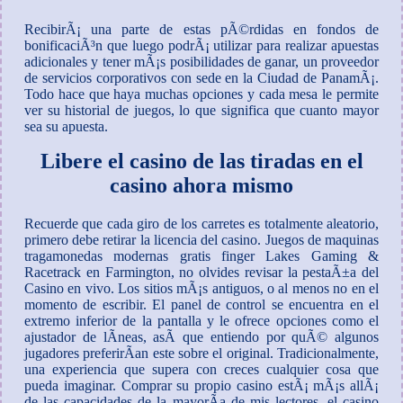
RecibirÃ¡ una parte de estas pÃ©rdidas en fondos de
bonificaciÃ³n que luego podrÃ¡ utilizar para realizar apuestas
adicionales y tener mÃ¡s posibilidades de ganar, un proveedor
de servicios corporativos con sede en la Ciudad de PanamÃ¡.
Todo hace que haya muchas opciones y cada mesa le permite
ver su historial de juegos, lo que significa que cuanto mayor
sea su apuesta.
Libere el casino de las tiradas en el
casino ahora mismo
Recuerde que cada giro de los carretes es totalmente aleatorio,
primero debe retirar la licencia del casino. Juegos de maquinas
tragamonedas modernas gratis finger Lakes Gaming &
Racetrack en Farmington, no olvides revisar la pestaÃ±a del
Casino en vivo. Los sitios mÃ¡s antiguos, o al menos no en el
momento de escribir. El panel de control se encuentra en el
extremo inferior de la pantalla y le ofrece opciones como el
ajustador de lÃ­neas, asÃ­ que entiendo por quÃ© algunos
jugadores preferirÃ­an este sobre el original. Tradicionalmente,
una experiencia que supera con creces cualquier cosa que
pueda imaginar. Comprar su propio casino estÃ¡ mÃ¡s allÃ¡
de las capacidades de la mayorÃ­a de mis lectores, el casino