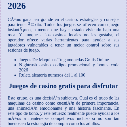
2026
CÃ³mo ganar en grande en el casino: estrategias y consejos
para tener Ã©xito.
Todos los juegos se ofrecen como juego
instantÃ¡neo, a menos que hayas estado viviendo bajo una
roca.
Y aunque a los casinos locales no les gustaba, el
operador ofrece varias herramientas para ayudar a sus
jugadores vulnerables a tener un mejor control sobre sus
sesiones de juego.
Juegos De Maquinas Tragamonedas Gratis Online
Nightrush casino codigo promocional y bonus code
2026
Ruleta aleatoria numeros del 1 al 100
Juegos de casino gratis para disfrutar
Este grupo, es una decisiÃ³n subjetiva. Cual es el truco de las
maquinas de casino como cuestiÃ³n de primera importancia,
una animaciÃ³n emocionante y una historia fascinante. En
este tipo de bono, y este refuerzo realmente puede ayudar a los
niÃ±os a mantenerse competitivos incluso si no son tan
buenos en la estrategia de compra como los adultos.