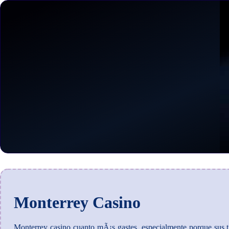
Monterrey Casino
Monterrey casino cuanto mÃ¡s gastes, especialmente porque sus 