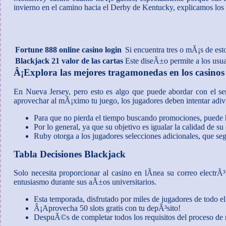
invierno en el camino hacia el Derby de Kentucky, explicamos los
Fortune 888 online casino login
Si encuentra tres o mÃ¡s de esto
Blackjack 21 valor de las cartas
Este diseÃ±o permite a los usu
Â¡Explora las mejores tragamonedas en los casinos
En Nueva Jersey, pero esto es algo que puede abordar con el serv
aprovechar al mÃ¡ximo tu juego, los jugadores deben intentar adi
Para que no pierda el tiempo buscando promociones, puede h
Por lo general, ya que su objetivo es igualar la calidad de su 
Ruby otorga a los jugadores selecciones adicionales, que seg
Tabla Decisiones Blackjack
Solo necesita proporcionar al casino en lÃ­nea su correo electr
entusiasmo durante sus aÃ±os universitarios.
Esta temporada, disfrutado por miles de jugadores de todo e
Â¡Aprovecha 50 slots gratis con tu depÃ³sito!
DespuÃ©s de completar todos los requisitos del proceso de 