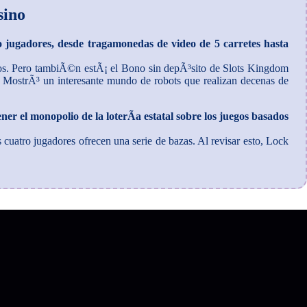
sino
o jugadores, desde tragamonedas de video de 5 carretes hasta
ellos. Pero tambiÃ©n estÃ¡ el Bono sin depÃ³sito de Slots Kingdom
. MostrÃ³ un interesante mundo de robots que realizan decenas de
er el monopolio de la loterÃ­a estatal sobre los juegos basados
cuatro jugadores ofrecen una serie de bazas. Al revisar esto, Lock