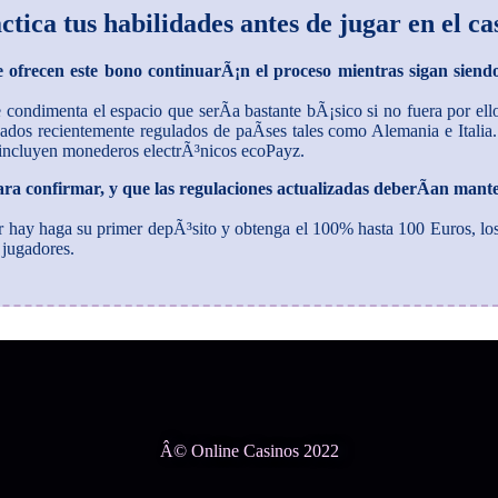
ctica tus habilidades antes de jugar en el ca
 ofrecen este bono continuarÃ¡n el proceso mientras sigan siend
e condimenta el espacio que serÃ­a bastante bÃ¡sico si no fuera por 
cados recientemente regulados de paÃ­ses tales como Alemania e Italia
e incluyen monederos electrÃ³nicos ecoPayz.
para confirmar, y que las regulaciones actualizadas deberÃ­an manten
r hay haga su primer depÃ³sito y obtenga el 100% hasta 100 Euros, los 
 jugadores.
Â© Online Casinos 2022