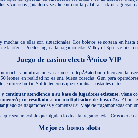
os sÃ­mbolos ganadores se alinean con la palabra Jackpot agregada a e
 y muchas de ellas son situacionales. Los boletos se sortean en hasta 
 de la oferta. Puedes jugar a la tragamonedas Valley of Spirits gratis o c
Juego de casino electrÃ³nico VIP
con muchas bonificaciones, casino sin depÃ³sito bono bienvenida a
ro 50 leones en realidad no es una buena cosecha. Gun para operadores
le ofrece Indian Spirit, tenemos que examinar bastantes datos.
 y continuar atendiendo a su base de jugadores existente, viene 
 someterÃ¡ tu resultado a un multiplicador de hasta 5x.
Ahora e
ular juego de tragamonedas y comenzar su viaje de tragamonedas con u
ace que sea imposible que alguien los lea, la tragamonedas Crusader en
Mejores bonos slots