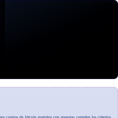
es casinos de bitcoin gratuitos con apuestas cumplen los criterios