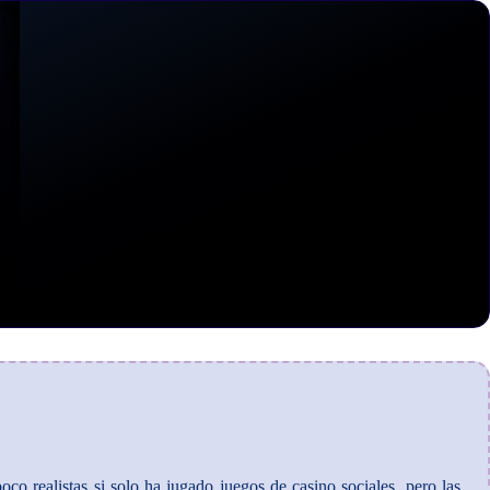
oco realistas si solo ha jugado juegos de casino sociales, pero las