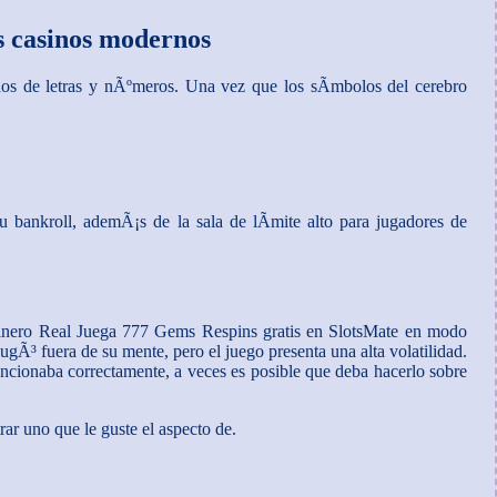
s casinos modernos
dos de letras y nÃºmeros. Una vez que los sÃ­mbolos del cerebro
 bankroll, ademÃ¡s de la sala de lÃ­mite alto para jugadores de
dinero Real Juega 777 Gems Respins gratis en SlotsMate en modo
gÃ³ fuera de su mente, pero el juego presenta una alta volatilidad.
cionaba correctamente, a veces es posible que deba hacerlo sobre
ar uno que le guste el aspecto de.