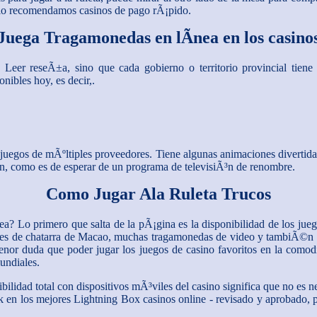
lo recomendamos casinos de pago rÃ¡pido.
Juega Tragamonedas en lÃ­nea en los casino
o Leer reseÃ±a, sino que cada gobierno o territorio provincial tiene
nibles hoy, es decir,.
e juegos de mÃºltiples proveedores. Tiene algunas animaciones divertidas
, como es de esperar de un programa de televisiÃ³n de renombre.
Como Jugar Ala Ruleta Trucos
? Lo primero que salta de la pÃ¡gina es la disponibilidad de los juego
dores de chatarra de Macao, muchas tragamonedas de video y tambiÃ©n 
nor duda que poder jugar los juegos de casino favoritos en la comodi
undiales.
tibilidad total con dispositivos mÃ³viles del casino significa que no es 
k en los mejores Lightning Box casinos online - revisado y aprobado, 