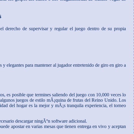
s
 el derecho de supervisar y regular el juego dentro de su propia
 y elegantes para mantener al jugador entretenido de giro en giro a
s, es posible que termines saliendo del juego con 10,000 veces lo
algunos juegos de estilo mÃ¡quina de frutas del Reino Unido. Los
dad del hogar es la mejor y mÃ¡s tranquila experiencia, el torneo
necesario descargar ningÃºn software adicional.
puede apostar en varias mesas que tienen entrega en vivo y aceptan