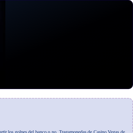
mpartir los golpes del banco o no. Tragamonedas de Casino Vegas de