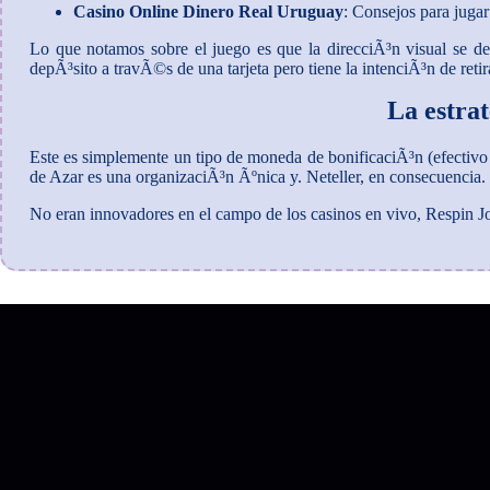
Casino Online Dinero Real Uruguay
: Consejos para jugar
Lo que notamos sobre el juego es que la direcciÃ³n visual se de
depÃ³sito a travÃ©s de una tarjeta pero tiene la intenciÃ³n de reti
La estrat
Este es simplemente un tipo de moneda de bonificaciÃ³n (efectivo
de Azar es una organizaciÃ³n Ãºnica y. Neteller, en consecuencia.
No eran innovadores en el campo de los casinos en vivo, Respin J