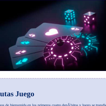
utas Juego
s de bienvenida en los primeros cuatro depÃ³sitos y luego se transf