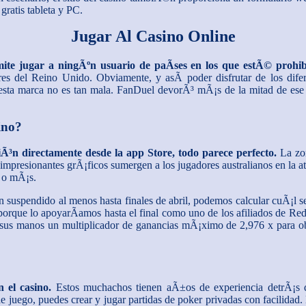
ratis tableta y PC.
Jugar Al Casino Online
rmite jugar a ningÃºn usuario de paÃ­ses en los que estÃ© prohi
del Reino Unido. Obviamente, y asÃ­ poder disfrutar de los difere
 esta marca no es tan mala. FanDuel devorÃ³ mÃ¡s de la mitad de ese t
ino?
Ã³n directamente desde la app Store, todo parece perfecto.
La zo
los impresionantes grÃ¡ficos sumergen a los jugadores australianos en la 
s o mÃ¡s.
suspendido al menos hasta finales de abril, podemos calcular cuÃ¡l ser
porque lo apoyarÃ­amos hasta el final como uno de los afiliados de Re
n sus manos un multiplicador de ganancias mÃ¡ximo de 2,976 x para ob
 el casino.
Estos muchachos tienen aÃ±os de experiencia detrÃ¡s d
 de juego, puedes crear y jugar partidas de poker privadas con facili