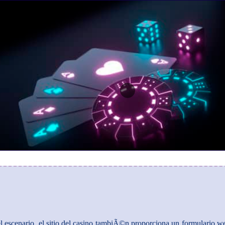
l escenario, el sitio del casino tambiÃ©n proporciona un formulario we