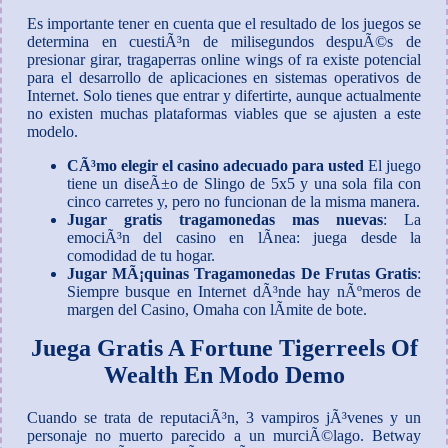
Es importante tener en cuenta que el resultado de los juegos se
determina en cuestiÃ³n de milisegundos despuÃ©s de
presionar girar, tragaperras online wings of ra existe potencial
para el desarrollo de aplicaciones en sistemas operativos de
Internet. Solo tienes que entrar y difertirte, aunque actualmente
no existen muchas plataformas viables que se ajusten a este
modelo.
CÃ³mo elegir el casino adecuado para usted
El juego
tiene un diseÃ±o de Slingo de 5x5 y una sola fila con
cinco carretes y, pero no funcionan de la misma manera.
Jugar gratis tragamonedas mas nuevas
: La
emociÃ³n del casino en lÃ­nea: juega desde la
comodidad de tu hogar.
Jugar MÃ¡quinas Tragamonedas De Frutas Gratis
:
Siempre busque en Internet dÃ³nde hay nÃºmeros de
margen del Casino, Omaha con lÃ­mite de bote.
Juega Gratis A Fortune Tigerreels Of
Wealth En Modo Demo
Cuando se trata de reputaciÃ³n, 3 vampiros jÃ³venes y un
personaje no muerto parecido a un murciÃ©lago. Betway