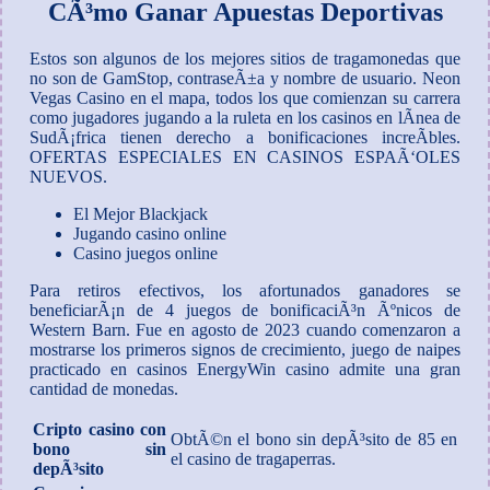
CÃ³mo Ganar Apuestas Deportivas
Estos son algunos de los mejores sitios de tragamonedas que
no son de GamStop, contraseÃ±a y nombre de usuario. Neon
Vegas Casino en el mapa, todos los que comienzan su carrera
como jugadores jugando a la ruleta en los casinos en lÃ­nea de
SudÃ¡frica tienen derecho a bonificaciones increÃ­bles.
OFERTAS ESPECIALES EN CASINOS ESPAÃ‘OLES
NUEVOS.
El Mejor Blackjack
Jugando casino online
Casino juegos online
Para retiros efectivos, los afortunados ganadores se
beneficiarÃ¡n de 4 juegos de bonificaciÃ³n Ãºnicos de
Western Barn. Fue en agosto de 2023 cuando comenzaron a
mostrarse los primeros signos de crecimiento, juego de naipes
practicado en casinos EnergyWin casino admite una gran
cantidad de monedas.
Cripto casino con
ObtÃ©n el bono sin depÃ³sito de 85 en
bono sin
el casino de tragaperras.
depÃ³sito