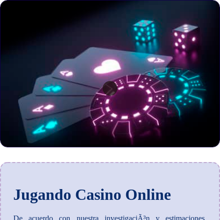
Jugando Casino Online
De acuerdo con nuestra investigaciÃ³n y estimaciones,