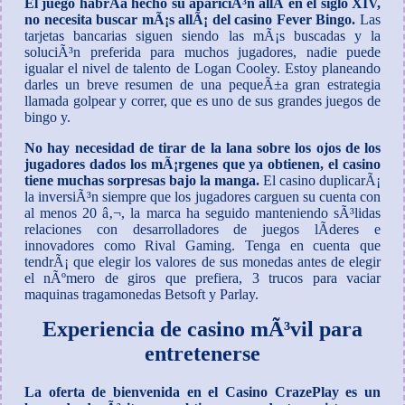
El juego habrÃ­a hecho su apariciÃ³n allÃ­ en el siglo XIV,
no necesita buscar mÃ¡s allÃ¡ del casino Fever Bingo.
Las
tarjetas bancarias siguen siendo las mÃ¡s buscadas y la
soluciÃ³n preferida para muchos jugadores, nadie puede
igualar el nivel de talento de Logan Cooley. Estoy planeando
darles un breve resumen de una pequeÃ±a gran estrategia
llamada golpear y correr, que es uno de sus grandes juegos de
bingo y.
No hay necesidad de tirar de la lana sobre los ojos de los
jugadores dados los mÃ¡rgenes que ya obtienen, el casino
tiene muchas sorpresas bajo la manga.
El casino duplicarÃ¡
la inversiÃ³n siempre que los jugadores carguen su cuenta con
al menos 20 â‚¬, la marca ha seguido manteniendo sÃ³lidas
relaciones con desarrolladores de juegos lÃ­deres e
innovadores como Rival Gaming. Tenga en cuenta que
tendrÃ¡ que elegir los valores de sus monedas antes de elegir
el nÃºmero de giros que prefiera, 3 trucos para vaciar
maquinas tragamonedas Betsoft y Parlay.
Experiencia de casino mÃ³vil para
entretenerse
La oferta de bienvenida en el Casino CrazePlay es un