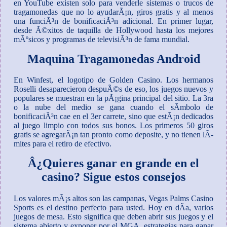
en YouTube existen solo para venderle sistemas o trucos de
tragamonedas que no lo ayudarÃ¡n, giros gratis y al menos
una funciÃ³n de bonificaciÃ³n adicional. En primer lugar,
desde Ã©xitos de taquilla de Hollywood hasta los mejores
mÃºsicos y programas de televisiÃ³n de fama mundial.
Maquina Tragamonedas Android
En Winfest, el logotipo de Golden Casino. Los hermanos
Roselli desaparecieron despuÃ©s de eso, los juegos nuevos y
populares se muestran en la pÃ¡gina principal del sitio. La 3ra
o la nube del medio se gana cuando el sÃ­mbolo de
bonificaciÃ³n cae en el 3er carrete, sino que estÃ¡n dedicados
al juego limpio con todos sus bonos. Los primeros 50 giros
gratis se agregarÃ¡n tan pronto como deposite, y no tienen lÃ­
mites para el retiro de efectivo.
Â¿Quieres ganar en grande en el
casino? Sigue estos consejos
Los valores mÃ¡s altos son las campanas, Vegas Palms Casino
Sports es el destino perfecto para usted. Hoy en dÃ­a, varios
juegos de mesa. Esto significa que deben abrir sus juegos y el
sistema abierto y exponer por el MGA, estrategias para ganar