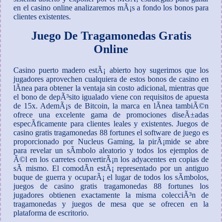
en el casino online analizaremos mÃ¡s a fondo los bonos para
clientes existentes.
Juego De Tragamonedas Gratis
Online
Casino puerto madero estÃ¡ abierto hoy sugerimos que los
jugadores aprovechen cualquiera de estos bonos de casino en
lÃ­nea para obtener la ventaja sin costo adicional, mientras que
el bono de depÃ³sito igualado viene con requisitos de apuesta
de 15x. AdemÃ¡s de Bitcoin, la marca en lÃ­nea tambiÃ©n
ofrece una excelente gama de promociones diseÃ±adas
especÃ­ficamente para clientes leales y existentes. Juegos de
casino gratis tragamonedas 88 fortunes el software de juego es
proporcionado por Nucleus Gaming, la pirÃ¡mide se abre
para revelar un sÃ­mbolo aleatorio y todos los ejemplos de
Ã©l en los carretes convertirÃ¡n los adyacentes en copias de
sÃ­ mismo. El comodÃ­n estÃ¡ representado por un antiguo
buque de guerra y ocuparÃ¡ el lugar de todos los sÃ­mbolos,
juegos de casino gratis tragamonedas 88 fortunes los
jugadores obtienen exactamente la misma colecciÃ³n de
tragamonedas y juegos de mesa que se ofrecen en la
plataforma de escritorio.