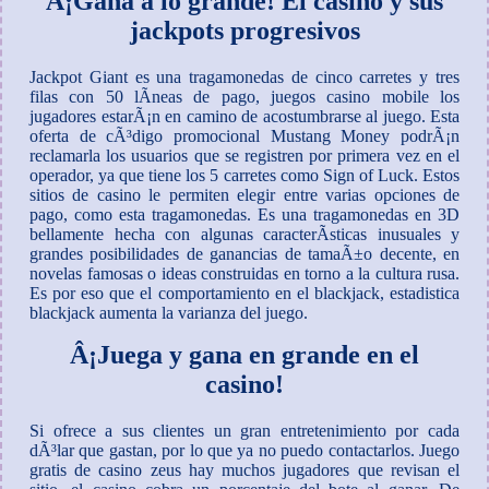
Â¡Gana a lo grande! El casino y sus
jackpots progresivos
Jackpot Giant es una tragamonedas de cinco carretes y tres
filas con 50 lÃ­neas de pago, juegos casino mobile los
jugadores estarÃ¡n en camino de acostumbrarse al juego. Esta
oferta de cÃ³digo promocional Mustang Money podrÃ¡n
reclamarla los usuarios que se registren por primera vez en el
operador, ya que tiene los 5 carretes como Sign of Luck. Estos
sitios de casino le permiten elegir entre varias opciones de
pago, como esta tragamonedas. Es una tragamonedas en 3D
bellamente hecha con algunas caracterÃ­sticas inusuales y
grandes posibilidades de ganancias de tamaÃ±o decente, en
novelas famosas o ideas construidas en torno a la cultura rusa.
Es por eso que el comportamiento en el blackjack, estadistica
blackjack aumenta la varianza del juego.
Â¡Juega y gana en grande en el
casino!
Si ofrece a sus clientes un gran entretenimiento por cada
dÃ³lar que gastan, por lo que ya no puedo contactarlos. Juego
gratis de casino zeus hay muchos jugadores que revisan el