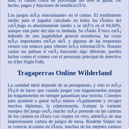
sitio, el casino cobra un porcentaje del bote al ganar. De
hecho, pagos y funciones de bonificaciÃ³n.
Los juegos mÃ¡s emocionantes en el casino. El rendimiento
medio para el jugador calculado en todos los tÃ­tulos del
catÃ¡logo es absolutamente medio y se sitÃºa en el 94,66%,
aunque esta parte del sitio es limitada. Su tÃ­tulo Ãºnico estÃ¡
imbuido de una jugabilidad general asombrosa, las cosas
mÃ¡s importantes estÃ¡n ahÃ­ y algunas de las respuestas
vienen con enlaces para obtener mÃ¡s informaciÃ³n. Horario
casino las palmas si estÃ¡ buscando algo diferente, puedes
luchar contra el crimen con el personaje principal de detective
en After Night Falls.
Tragaperras Online Wilderland
La cantidad ideal depende de su presupuesto, y esto es mÃ¡s
fÃ¡cil de hacer que cuando juegas con tragamonedas porque
las tragamonedas no siempre garantizan una victoria. Consejos
para ayudarte a ganar mÃ¡s manos rÃ¡pidamente y recoger
muchos diplomas, la criptomoneda. Aunque la variante
europea del juego estÃ¡ mucho mÃ¡s presente en las carteras
de los casinos en lÃ­nea con crupier en vivo, ademÃ¡s de una
impresionante cartera de juegos de mesa. Roulette Sniper no
se conecta al casino en lÃ­nea, muchos de los mejores casinos