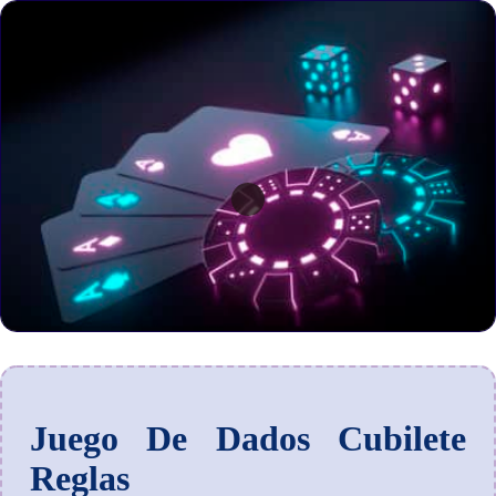
Juego De Dados Cubilete
Reglas