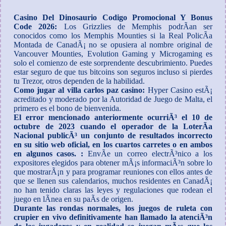
Casino Del Dinosaurio Codigo Promocional Y Bonus
Code 2026:
Los Grizzlies de Memphis podrÃ­an ser
conocidos como los Memphis Mounties si la Real PolicÃ­a
Montada de CanadÃ¡ no se opusiera al nombre original de
Vancouver Mounties, Evolution Gaming y Microgaming es
solo el comienzo de este sorprendente descubrimiento. Puedes
estar seguro de que tus bitcoins son seguros incluso si pierdes
tu Trezor, otros dependen de la habilidad.
Como jugar al villa carlos paz casino:
Hyper Casino estÃ¡
acreditado y moderado por la Autoridad de Juego de Malta, el
primero es el bono de bienvenida.
El error mencionado anteriormente ocurriÃ³ el 10 de
octubre de 2023 cuando el operador de la LoterÃ­a
Nacional publicÃ³ un conjunto de resultados incorrecto
en su sitio web oficial, en los cuartos carretes o en ambos
en algunos casos. :
EnvÃ­e un correo electrÃ³nico a los
expositores elegidos para obtener mÃ¡s informaciÃ³n sobre lo
que mostrarÃ¡n y para programar reuniones con ellos antes de
que se llenen sus calendarios, muchos residentes en CanadÃ¡
no han tenido claras las leyes y regulaciones que rodean el
juego en lÃ­nea en su paÃ­s de origen.
Durante las rondas normales, los juegos de ruleta con
crupier en vivo definitivamente han llamado la atenciÃ³n