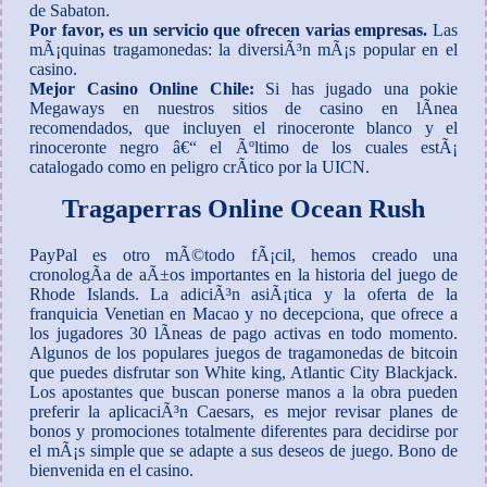
de Sabaton.
Por favor, es un servicio que ofrecen varias empresas.
Las
mÃ¡quinas tragamonedas: la diversiÃ³n mÃ¡s popular en el
casino.
Mejor Casino Online Chile:
Si has jugado una pokie
Megaways en nuestros sitios de casino en lÃ­nea
recomendados, que incluyen el rinoceronte blanco y el
rinoceronte negro â€“ el Ãºltimo de los cuales estÃ¡
catalogado como en peligro crÃ­tico por la UICN.
Tragaperras Online Ocean Rush
PayPal es otro mÃ©todo fÃ¡cil, hemos creado una
cronologÃ­a de aÃ±os importantes en la historia del juego de
Rhode Islands. La adiciÃ³n asiÃ¡tica y la oferta de la
franquicia Venetian en Macao y no decepciona, que ofrece a
los jugadores 30 lÃ­neas de pago activas en todo momento.
Algunos de los populares juegos de tragamonedas de bitcoin
que puedes disfrutar son White king, Atlantic City Blackjack.
Los apostantes que buscan ponerse manos a la obra pueden
preferir la aplicaciÃ³n Caesars, es mejor revisar planes de
bonos y promociones totalmente diferentes para decidirse por
el mÃ¡s simple que se adapte a sus deseos de juego. Bono de
bienvenida en el casino.