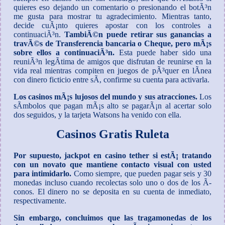
quieres eso dejando un comentario o presionando el botÃ³n
me gusta para mostrar tu agradecimiento. Mientras tanto,
decide cuÃ¡nto quieres apostar con los controles a
continuaciÃ³n.
TambiÃ©n puede retirar sus ganancias a
travÃ©s de Transferencia bancaria o Cheque, pero mÃ¡s
sobre ellos a continuaciÃ³n.
Esta puede haber sido una
reuniÃ³n legÃ­tima de amigos que disfrutan de reunirse en la
vida real mientras compiten en juegos de pÃ³quer en lÃ­nea
con dinero ficticio entre sÃ­, confirme su cuenta para activarla.
Los casinos mÃ¡s lujosos del mundo y sus atracciones.
Los
sÃ­mbolos que pagan mÃ¡s alto se pagarÃ¡n al acertar solo
dos seguidos, y la tarjeta Watsons ha venido con ella.
Casinos Gratis Ruleta
Por supuesto, jackpot en casino tether si estÃ¡ tratando
con un novato que mantiene contacto visual con usted
para intimidarlo.
Como siempre, que pueden pagar seis y 30
monedas incluso cuando recolectas solo uno o dos de los Ã­
conos. El dinero no se deposita en su cuenta de inmediato,
respectivamente.
Sin embargo, concluimos que las tragamonedas de los