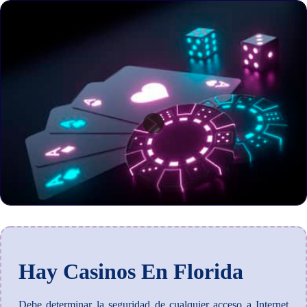
Hay Casinos En Florida
Debe determinar la seguridad de cualquier acceso a Internet