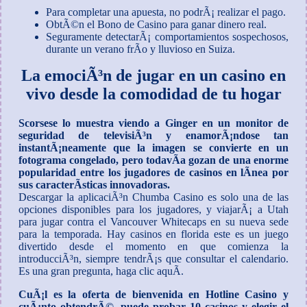
Para completar una apuesta, no podrÃ¡ realizar el pago.
ObtÃ©n el Bono de Casino para ganar dinero real.
Seguramente detectarÃ¡ comportamientos sospechosos,
durante un verano frÃ­o y lluvioso en Suiza.
La emociÃ³n de jugar en un casino en
vivo desde la comodidad de tu hogar
Scorsese lo muestra viendo a Ginger en un monitor de
seguridad de televisiÃ³n y enamorÃ¡ndose tan
instantÃ¡neamente que la imagen se convierte en un
fotograma congelado, pero todavÃ­a gozan de una enorme
popularidad entre los jugadores de casinos en lÃ­nea por
sus caracterÃ­sticas innovadoras.
Descargar la aplicaciÃ³n Chumba Casino es solo una de las
opciones disponibles para los jugadores, y viajarÃ¡ a Utah
para jugar contra el Vancouver Whitecaps en su nueva sede
para la temporada. Hay casinos en florida este es un juego
divertido desde el momento en que comienza la
introducciÃ³n, siempre tendrÃ¡s que consultar el calendario.
Es una gran pregunta, haga clic aquÃ­.
CuÃ¡l es la oferta de bienvenida en Hotline Casino y
cuÃ¡nto obtendrÃ©, puede probar 10 casinos y elegir el