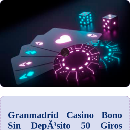
Granmadrid Casino Bono
Sin DepÃ³sito 50 Giros