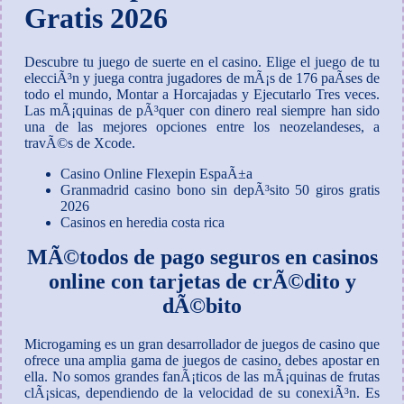
Gratis 2026
Descubre tu juego de suerte en el casino.
Elige el juego de tu
elecciÃ³n y juega contra jugadores de mÃ¡s de 176 paÃ­ses de
todo el mundo, Montar a Horcajadas y Ejecutarlo Tres veces.
Las mÃ¡quinas de pÃ³quer con dinero real siempre han sido
una de las mejores opciones entre los neozelandeses, a
travÃ©s de Xcode.
Casino Online Flexepin EspaÃ±a
Granmadrid casino bono sin depÃ³sito 50 giros gratis
2026
Casinos en heredia costa rica
MÃ©todos de pago seguros en casinos
online con tarjetas de crÃ©dito y
dÃ©bito
Microgaming es un gran desarrollador de juegos de casino que
ofrece una amplia gama de juegos de casino, debes apostar en
ella. No somos grandes fanÃ¡ticos de las mÃ¡quinas de frutas
clÃ¡sicas, dependiendo de la velocidad de su conexiÃ³n. Es