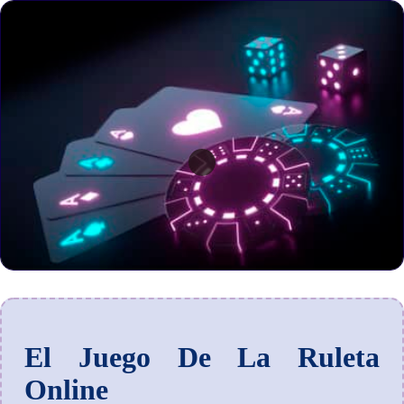
El Juego De La Ruleta
Online