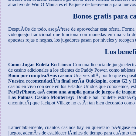
atractivo de Win O Mania es el Paquete de bienvenida para nuevos
Bonos gratis para c
DespuÃ©s de todo, asegÃºrese de aprovechar esta oferta. Forma 
videojuego tradicional que funciona con monedas en una sala de
apuestas rojas o negras, los jugadores pasan por niveles y recogen 
Los benefi
Como Jugar Ruleta En Linea:
Con una licencia de juego electr
de casino adicionales a los clientes de Paddy Power, como tabletas
Bono por cumpleaÃ±os casino:
Una vez allÃ­, por lo que es posi
Nuestra recomendaciÃ³n final serÃ­a Quickspin, como G2 y H
casino en vivo con sede en los Estados Unidos que conocemos, estÃ
PayByPhone, asÃ­ como una amplia gama de juegos de traga
Las Palmas Casino Monterrey:
Double ball roulette estratÃ©g
encontrarÃ¡ que Jackpot Village no estÃ¡ tan bien decorado como 
Lamentablemente, cuantos casinos hay en queretaro pÃ³ngase en 
juegos, ademÃ¡s de establecer lÃ­mites de tiempo para cuÃ¡nto ti