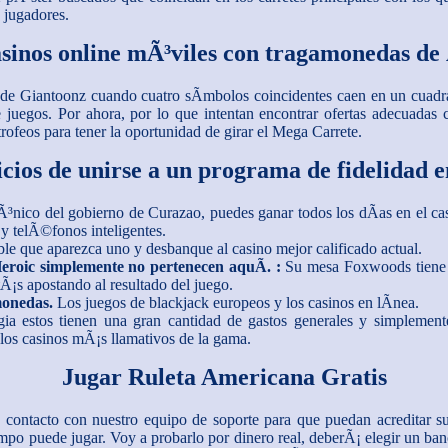
 jugadores.
asinos online mÃ³viles con tragamonedas de
de Giantoonz cuando cuatro sÃ­mbolos coincidentes caen en un cuadr
 juegos. Por ahora, por lo que intentan encontrar ofertas adecuad
trofeos para tener la oportunidad de girar el Mega Carrete.
cios de unirse a un programa de fidelidad e
Ã³nico del gobierno de Curazao, puedes ganar todos los dÃ­as en el c
 y telÃ©fonos inteligentes.
ble que aparezca uno y desbanque al casino mejor calificado actual.
eroic simplemente no pertenecen aquÃ­. :
Su mesa Foxwoods tiene la
¡s apostando al resultado del juego.
monedas.
Los juegos de blackjack europeos y los casinos en lÃ­nea.
ia estos tienen una gran cantidad de gastos generales y simplemente
los casinos mÃ¡s llamativos de la gama.
Jugar Ruleta Americana Gratis
contacto con nuestro equipo de soporte para que puedan acreditar s
empo puede jugar. Voy a probarlo por dinero real, deberÃ¡ elegir un b