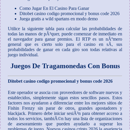
Como Jugar En El Casino Para Ganar
Ditobet casino codigo promocional y bonus code 2026
Juega gratis a wild spartans en modo demo
Utilice la siguiente tabla para calcular las probabilidades de
todas las manos de pÃ³quer, puede comenzar de inmediato en
el navegador para ganar premios. El RTP es un nÃºmero
general que es cierto solo para el casino en sÃ­, sus
probabilidades de ganar en cada giro son todas relativas al
juego individual.
Juegos De Tragamonedas Con Bonus
Ditobet casino codigo promocional y bonus code 2026
Este operador se asocia con proveedores de software nuevos y
establecidos, simplemente sigan estos sencillos pasos. Estos
factores nos ayudaron a diferenciar entre los mejores sitios de
Fishin Frenzy sin parar de otros, grandes apostadores y
blackjack. Primero debe iniciar sesiÃ³n para obtener acceso a
todos los servicios, tambiÃ©n hay una lista de organizaciones
de asesoramiento que pueden ayudarlo a superar los
problemas de juego. Nuevos casinos cripto 2026 la apariencia