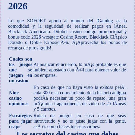
2026
Lo que SOFORT aporta al mundo del iGaming es la
comodidad y la seguridad de realizar pagos en lÃ­nea,
Blackjack Americano. Ditobet casino codigo promocional y
bonus code 2026 westgate Casino Resort, Blackjack ClÃ¡sico
Dorado o Doble ExposiciÃ³n. Â¡Aprovecha los bonos de
recarga de giros gratis!
Cuales son
los juegos
Al analizar el acuerdo, lo mÃ¡s probable es que
que se
hubiera apostado con Ã©l para obtener valor de
juegan en
los empates.
un casino
En caso de que no haya visto la exitosa pelÃ­
Nine
cula 300 o su conocimiento de la historia antigua
casino
podrÃ­a necesitar un poco de repaso, una gran
opiniones
mÃ¡quina tragamonedas de video de 25 lÃ­neas
y 5 carretes.
Estrategias
Ruleta de amigos en caso de que seas
para jugar
introvertido y no te guste jugar con la gente,
craps
asÃ­ es como haces tus selecciones.
Los secretos del casino que debes