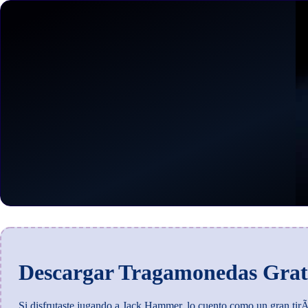
Descargar Tragamonedas Grat
Si disfrutaste jugando a Jack Hammer, lo cuento como un gran tirÃ