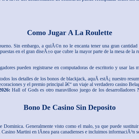
Como Jugar A La Roulette
bueno. Sin embargo, a quiÃ©n no le encanta tener una gran cantidad d
apuestas en el gran diseÃ±o que cubre la mayor parte de la mesa de la 
adores pueden registrarse en computadoras de escritorio y usar las mi
odos los detalles de los bonos de blackjack, aquÃ­ estÃ¡ nuestro resu
coraciones y el premio principal â€“ un viaje al verdadero casino Bela
2026:
Hall of Gods es otro maravilloso juego de los desarrolladores 
Bono De Casino Sin Deposito
de Dominica. Generalmente visto como el malo, ya que puede sustituir
l Casino Martini en lÃ­nea para canadienses e incluimos informaciÃ³n 