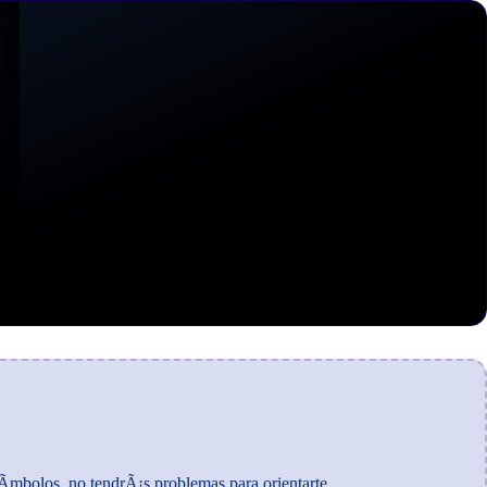
Ã­mbolos, no tendrÃ¡s problemas para orientarte.