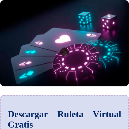
Descargar Ruleta Virtual
Gratis