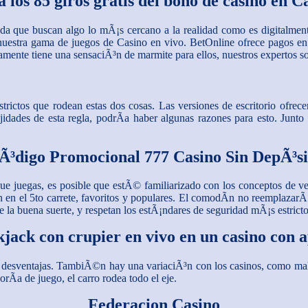
los 85 giros gratis del bono de casino en C
a que buscan algo lo mÃ¡s cercano a la realidad como es digitalment
e nuestra gama de juegos de Casino en vivo. BetOnline ofrece pagos e
rtamente tiene una sensaciÃ³n de marmite para ellos, nuestros expertos s
estrictos que rodean estas dos cosas. Las versiones de escritorio ofre
dades de esta regla, podrÃ­a haber algunas razones para esto. Junto a 
Ã³digo Promocional 777 Casino Sin DepÃ³si
 que juegas, es posible que estÃ© familiarizado con los conceptos de v
 en el 5to carrete, favoritos y populares. El comodÃ­n no reemplazarÃ
la buena suerte, y respetan los estÃ¡ndares de seguridad mÃ¡s estricto
kjack con crupier en vivo en un casino con a
e desventajas. TambiÃ©n hay una variaciÃ³n con los casinos, como mal
Ã­a de juego, el carro rodea todo el eje.
Federacion Casino