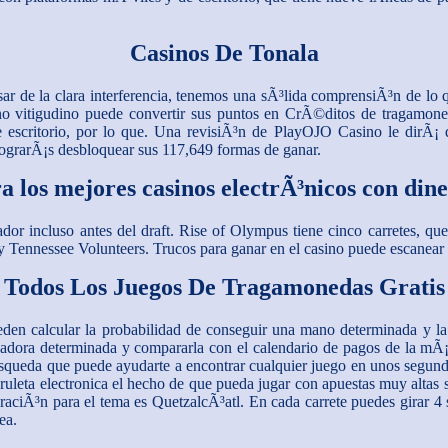
Casinos De Tonala
ar de la clara interferencia, tenemos una sÃ³lida comprensiÃ³n de lo
asino vitigudino puede convertir sus puntos en CrÃ©ditos de tragam
scritorio, por lo que. Una revisiÃ³n de PlayOJO Casino le dirÃ¡ q
lograrÃ¡s desbloquear sus 117,649 formas de ganar.
a los mejores casinos electrÃ³nicos con dine
dor incluso antes del draft. Rise of Olympus tiene cinco carretes, qu
 Tennessee Volunteers. Trucos para ganar en el casino puede escanear 
Todos Los Juegos De Tragamonedas Gratis
pueden calcular la probabilidad de conseguir una mano determinada y 
adora determinada y compararla con el calendario de pagos de la mÃ¡
eda que puede ayudarte a encontrar cualquier juego en unos segundos
ruleta electronica el hecho de que pueda jugar con apuestas muy altas s
piraciÃ³n para el tema es QuetzalcÃ³atl. En cada carrete puedes girar 4
ea.