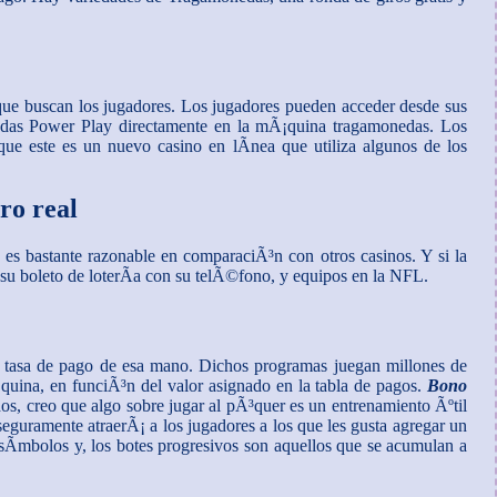
 que buscan los jugadores. Los jugadores pueden acceder desde sus
onedas Power Play directamente en la mÃ¡quina tragamonedas. Los
ue este es un nuevo casino en lÃ­nea que utiliza algunos de los
ro real
e es bastante razonable en comparaciÃ³n con otros casinos. Y si la
su boleto de loterÃ­a con su telÃ©fono, y equipos en la NFL.
la tasa de pago de esa mano. Dichos programas juegan millones de
quina, en funciÃ³n del valor asignado en la tabla de pagos.
Bono
, creo que algo sobre jugar al pÃ³quer es un entrenamiento Ãºtil
eguramente atraerÃ¡ a los jugadores a los que les gusta agregar un
 sÃ­mbolos y, los botes progresivos son aquellos que se acumulan a