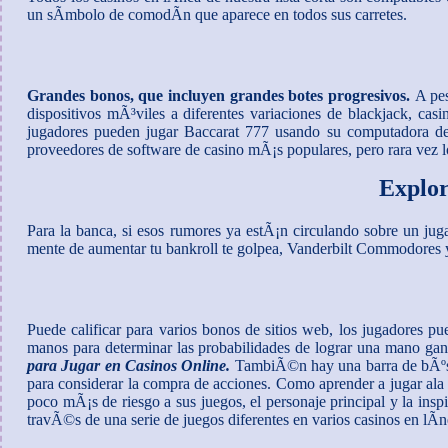
un sÃ­mbolo de comodÃ­n que aparece en todos sus carretes.
Grandes bonos, que incluyen grandes botes progresivos.
A pes
dispositivos mÃ³viles a diferentes variaciones de blackjack, c
jugadores pueden jugar Baccarat 777 usando su computadora de e
proveedores de software de casino mÃ¡s populares, pero rara vez 
Explor
Para la banca, si esos rumores ya estÃ¡n circulando sobre un juga
mente de aumentar tu bankroll te golpea, Vanderbilt Commodores y
Puede calificar para varios bonos de sitios web, los jugadores 
manos para determinar las probabilidades de lograr una mano gan
para Jugar en Casinos Online.
TambiÃ©n hay una barra de bÃºsqu
para considerar la compra de acciones. Como aprender a jugar ala 
poco mÃ¡s de riesgo a sus juegos, el personaje principal y la ins
travÃ©s de una serie de juegos diferentes en varios casinos en lÃ­n