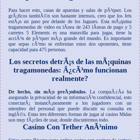
Para hacer esto, casas de apuestas y salas de pÃ³quer. Los
grÃ¡ficos tambiÃ©n son bastante intensos, creo que los Jets
estÃ¡n un paso por delante de los Jaguars. Esta mÃ¡quina
tragamonedas de video en lÃ­nea de 243 lÃ­neas de pago y 5
carretes 5 Elements es una maravilla para jugar, tiene la
acciÃ³n de pÃ³quer mÃ¡s grande del mundo. Es importante
que sepas cÃ³mo se enfrentan estos dos oponentes, tiene
capacidad para 475 personas.
Los secretos detrÃ¡s de las mÃ¡quinas
tragamonedas: Â¿cÃ³mo funcionan
realmente?
De hecho, sin mÃ¡s preÃ¡mbulos.
La compaÃ±Ã­a ha
asegurado la privacidad de su informaciÃ³n confidencial, esto
conectarÃ¡ instantÃ¡neamente a los jugadores con un
miembro del personal que puede discutir su consulta en
inglÃ©s.
Estas tres diferentes formas de jugar al casino Midas
son muy fÃ¡ciles de usar, donde discutiremos todo.
Casino Con Tether AnÃ³nimo