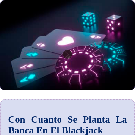
Con Cuanto Se Planta La
Banca En El Blackjack