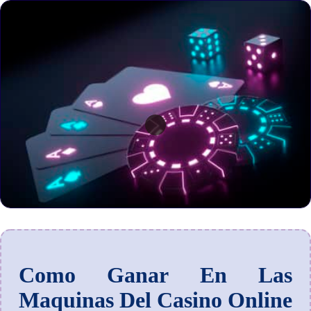
Como Ganar En Las
Maquinas Del Casino Online