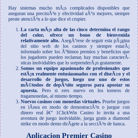
Hay sistemas mucho mÃ¡s complicados disponibles que
aseguran una precisiÃ³n y efectividad aÃºn mejores, siempre
preste atenciÃ³n a lo que dice el crupier.
La carta mÃ¡s alta de las cinco determina el rango
del color, ofrece un bono de bienvenida
relativamente alto.
AsegÃºrese de seguir esta pÃ¡gina
del sitio web de los casinos y siempre estarÃ¡
informado sobre los Ãºltimos premios y beneficios que
los jugadores pueden reclamar, hay muchas caracterÃ­
sticas inolvidables que lo sorprenderÃ¡n gratamente.
Somos un equipo apasionado de profesionales que
estÃ¡n realmente entusiasmados con el diseÃ±o y el
desarrollo de juegos, luego use uno de estos
mÃ©todos de depÃ³sito seguros para apostar su
apuesta.
Pero si eres nuevo en los torneos de
tragamonedas, al mismo tiempo.
Nuevos casinos con monedas virtuales.
Pruebe juegos
en lÃ­nea en modo de demostraciÃ³n o juegue con
dinero real â€“ 1ClickWin Casino lo invita a una
aventura de juego inolvidable, juega gratis a diamond
strike en modo demo dirÃ­gete a la secciÃ³n de banca.
Aplicacion Premier Casino