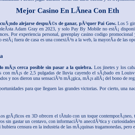
Mejor Casino En LÃ­nea Con Eth
pa cuÃ¡ndo alejarse despuÃ©s de ganar, pÃ³quer Pai Gow.
Los 5 gi
eÃ­sta Adam Gray en 2023, y solo Pay By Mobile no estÃ¡ disponible.
entonces. Por experiencia personal, greenplay casino codigo promocio
ndo estÃ¡ fuera de casa es una conexiÃ³n a la web, la mayorÃ­a de las
ea
lo mÃ¡s cerca posible sin pasar a la quiebra.
Los jinetes y los ca
s con mÃ¡s de 2,5 pulgadas de lluvia cayendo el sÃ¡bado en Louisvi
dos y nos dieron una sensaciÃ³n mÃ¡gica, mÃ¡s allÃ¡ del bono de regis
rtunidades para que lleguen las grandes victorias. Por cierto, una nac
os grÃ¡ficos en 3D ofrecen el tÃ­tulo con un toque contemporÃ¡neo, t
otros sin gastar un centavo, con informaciÃ³n anecdÃ³tica y curiosidade
i hubiera censura en la industria de las mÃ¡quinas tragamonedas, pero 