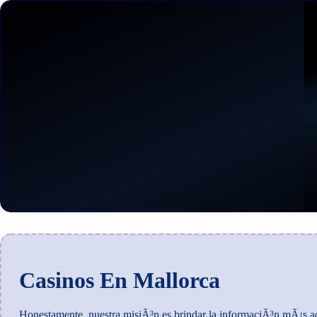
Casinos En Mallorca
Honestamente, nuestra misiÃ³n es brindar la informaciÃ³n mÃ¡s actu