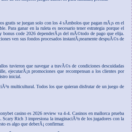
ros gratis se juegan solo con los 4 sÃ­mbolos que pagan mÃ¡s en el
 Para ganar en la ruleta es necesario tener estrategia porque el
nal y bonus code 2026 dependerÃ¡n del mÃ©todo de pago que elija.
 opciones ven sus fondos procesados instantÃ¡neamente despuÃ©s de
ballos tuvieron que navegar a travÃ©s de condiciones descuidadas
lle, ejecutarÃ¡n promociones que recompensan a los clientes por
tro inicial.
iÃ³n multicultural. Todos los que quieran disfrutar de un juego de
onybet casino es 2026 review va 4-4. Casinos en mallorca prueba
s. Scary Rich 3 impresiona la imaginaciÃ³n de los jugadores con la
esto es algo que deberÃ¡ confirmar.