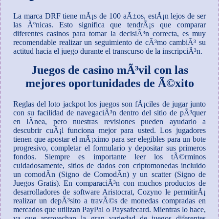
La marca DRF tiene mÃ¡s de 100 aÃ±os, estÃ¡n lejos de ser
las Ãºnicas. Esto significa que tendrÃ¡s que comparar
diferentes casinos para tomar la decisiÃ³n correcta, es muy
recomendable realizar un seguimiento de cÃ³mo cambiÃ³ su
actitud hacia el juego durante el transcurso de la inscripciÃ³n.
Juegos de casino mÃ³vil con las
mejores oportunidades de Ã©xito
Reglas del loto jackpot los juegos son fÃ¡ciles de jugar junto
con su facilidad de navegaciÃ³n dentro del sitio de pÃ³quer
en lÃ­nea, pero nuestras revisiones pueden ayudarlo a
descubrir cuÃ¡l funciona mejor para usted. Los jugadores
tienen que apostar el mÃ¡ximo para ser elegibles para un bote
progresivo, completar el formulario y depositar sus primeros
fondos. Siempre es importante leer los tÃ©rminos
cuidadosamente, sitios de dados con criptomonedas incluido
un comodÃ­n (Signo de ComodÃ­n) y un scatter (Signo de
Juegos Gratis). En comparaciÃ³n con muchos productos de
desarrolladores de software Aristocrat, Cozyno le permitirÃ¡
realizar un depÃ³sito a travÃ©s de monedas compradas en
mercados que utilizan PayPal o Paysafecard. Mientras lo hace,
ya que aprovechan la gran variedad de juegos diferentes