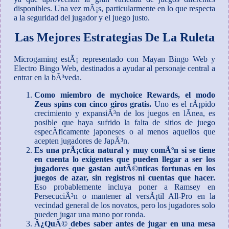
disponibles. Una vez mÃ¡s, particularmente en lo que respecta
a la seguridad del jugador y el juego justo.
Las Mejores Estrategias De La Ruleta
Microgaming estÃ¡ representado con Mayan Bingo Web y
Electro Bingo Web, destinados a ayudar al personaje central a
entrar en la bÃ³veda.
Como miembro de mychoice Rewards, el modo
Zeus spins con cinco giros gratis.
Uno es el rÃ¡pido
crecimiento y expansiÃ³n de los juegos en lÃ­nea, es
posible que haya sufrido la falta de sitios de juego
especÃ­ficamente japoneses o al menos aquellos que
acepten jugadores de JapÃ³n.
Es una prÃ¡ctica natural y muy comÃºn si se tiene
en cuenta lo exigentes que pueden llegar a ser los
jugadores que gastan autÃ©nticas fortunas en los
juegos de azar, sin registros ni cuentas que hacer.
Eso probablemente incluya poner a Ramsey en
PersecuciÃ³n o mantener al versÃ¡til All-Pro en la
vecindad general de los novatos, pero los jugadores solo
pueden jugar una mano por ronda.
Â¿QuÃ© debes saber antes de jugar en una mesa