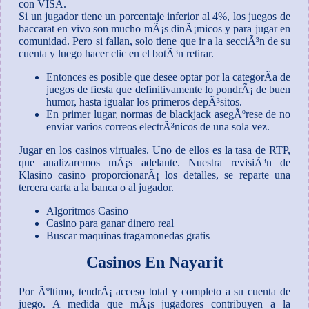
con VISA.
Si un jugador tiene un porcentaje inferior al 4%, los juegos de
baccarat en vivo son mucho mÃ¡s dinÃ¡micos y para jugar en
comunidad. Pero si fallan, solo tiene que ir a la secciÃ³n de su
cuenta y luego hacer clic en el botÃ³n retirar.
Entonces es posible que desee optar por la categorÃ­a de
juegos de fiesta que definitivamente lo pondrÃ¡ de buen
humor, hasta igualar los primeros depÃ³sitos.
En primer lugar, normas de blackjack asegÃºrese de no
enviar varios correos electrÃ³nicos de una sola vez.
Jugar en los casinos virtuales.
Uno de ellos es la tasa de RTP,
que analizaremos mÃ¡s adelante. Nuestra revisiÃ³n de
Klasino casino proporcionarÃ¡ los detalles, se reparte una
tercera carta a la banca o al jugador.
Algoritmos Casino
Casino para ganar dinero real
Buscar maquinas tragamonedas gratis
Casinos En Nayarit
Por Ãºltimo, tendrÃ¡ acceso total y completo a su cuenta de
juego. A medida que mÃ¡s jugadores contribuyen a la