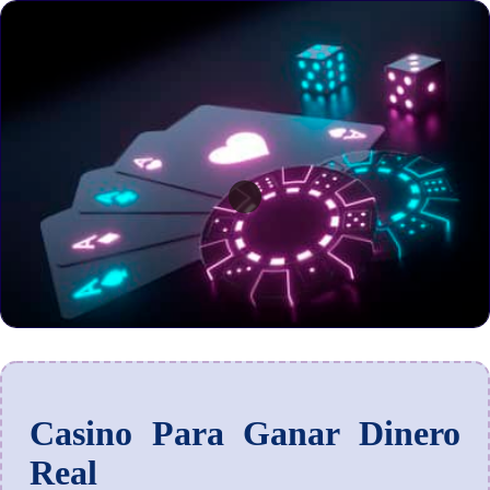
Casino Para Ganar Dinero
Real