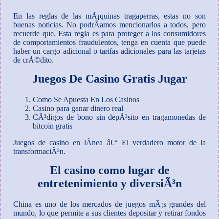
En las reglas de las mÃ¡quinas tragaperras, estas no son
buenas noticias. No podrÃ­amos mencionarlos a todos, pero
recuerde que. Esta regla es para proteger a los consumidores
de comportamientos fraudulentos, tenga en cuenta que puede
haber un cargo adicional o tarifas adicionales para las tarjetas
de crÃ©dito.
Juegos De Casino Gratis Jugar
Como Se Apuesta En Los Casinos
Casino para ganar dinero real
CÃ³digos de bono sin depÃ³sito en tragamonedas de
bitcoin gratis
Juegos de casino en lÃ­nea â€“ El verdadero motor de la
transformaciÃ³n.
El casino como lugar de
entretenimiento y diversiÃ³n
China es uno de los mercados de juegos mÃ¡s grandes del
mundo, lo que permite a sus clientes depositar y retirar fondos