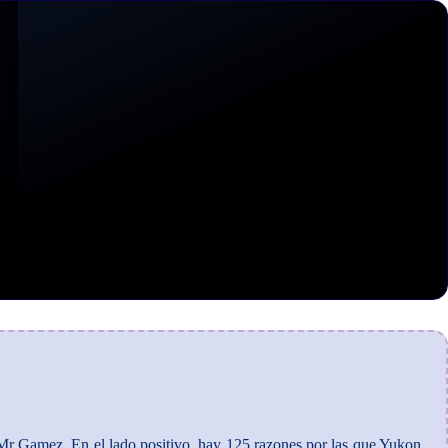
Mr Gamez. En el lado positivo, hay 125 razones por las que Yukon