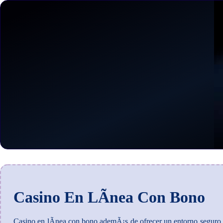
Casino En LÃ­nea Con Bono
Casino en lÃ­nea con bono ademÃ¡s de ofrecer un entorno seguro,